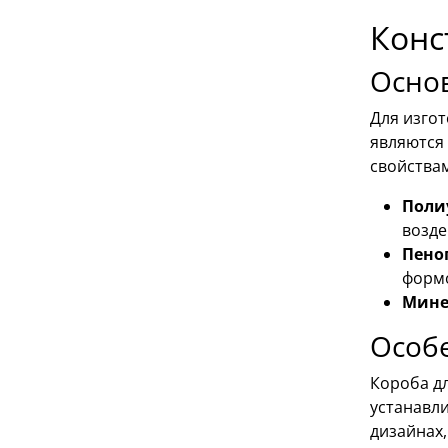
Конс
Осно
Для изго
являются
свойства
Поли
возде
Пено
форм
Мине
Особе
Короба д
устанавл
дизайнах,