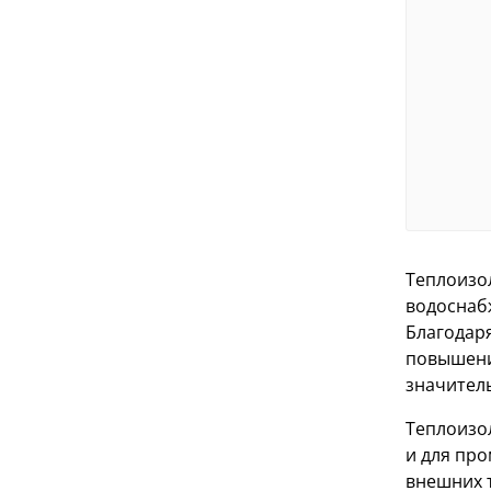
Теплоизо
водоснабж
Благодар
повышени
значител
Теплоизо
и для про
внешних 