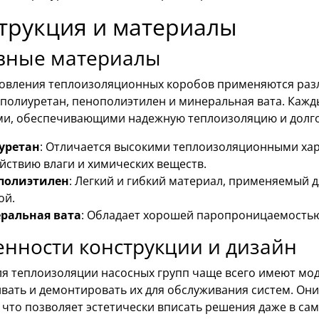
трукция и материалы
вные материалы
товления теплоизоляционных коробов применяются раз
 полиуретан, пенополиэтилен и минеральная вата. Кажд
ми, обеспечивающими надежную теплоизоляцию и долго
уретан
: Отличается высокими теплоизоляционными хар
йствию влаги и химических веществ.
полиэтилен
: Легкий и гибкий материал, применяемый д
ой.
ральная вата
: Обладает хорошей паропроницаемостью
нности конструкции и дизайн
ля теплоизоляции насосных групп чаще всего имеют мод
ивать и демонтировать их для обслуживания систем. Он
 что позволяет эстетически вписать решения даже в с