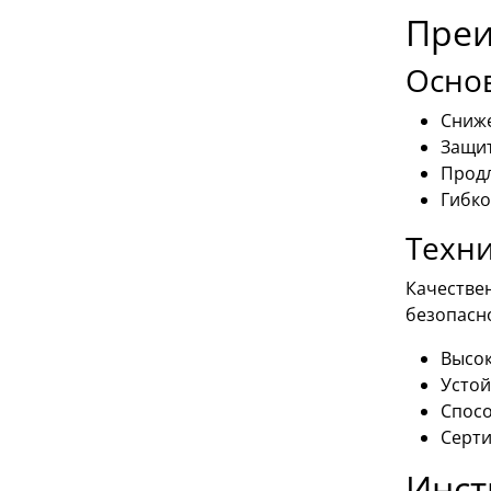
Преи
Осно
Сниже
Защит
Продл
Гибко
Техни
Качестве
безопасно
Высок
Устой
Спосо
Серти
Инст