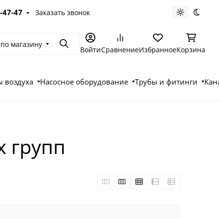
-47-47
Заказать звонок
Светлая те
Темна
 по магазину
Поиск
Войти
Сравнение
Избранное
Корзина
 воздуха
Насосное оборудование
Трубы и фитинги
Кан
х групп