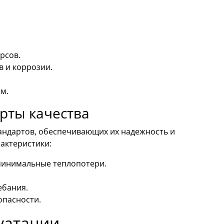
рсов.
 и коррозии.
м.
рты качества
андартов, обеспечивающих их надежность и
актеристики:
минимальные теплопотери.
ебания.
опасности.
луатации