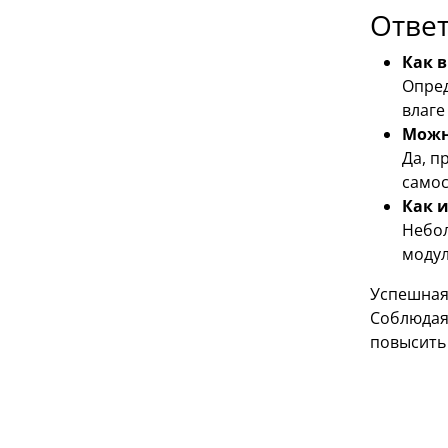
Отве
Как 
Опред
влаге
Можн
Да, п
самос
Как 
Небол
модул
Успешная
Соблюдая
повысить 