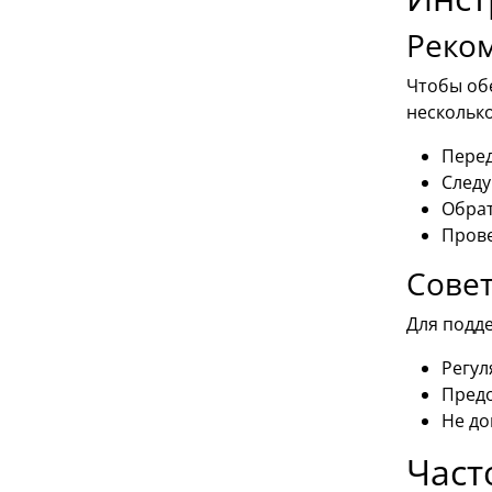
Реком
Чтобы об
несколько
Перед
Следу
Обрат
Прове
Совет
Для подд
Регул
Предо
Не до
Част