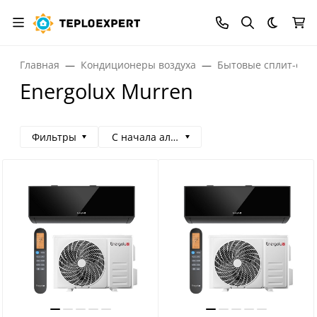
Темная
Главная
Кондиционеры воздуха
Бытовые сплит-сис
Energolux Murren
Фильтры
С начала алфавита