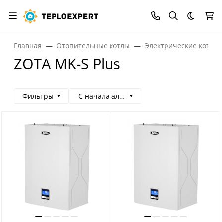
Темная
Главная
Отопительные котлы
Электрические котлы
ZOTA MK-S Plus
Фильтры
С начала алфавита