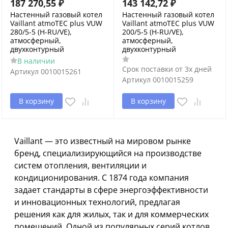
187 270,55
₽
143 142,72
₽
Настенный газовый котел
Настенный газовый котел
Vaillant atmoTEC plus VUW
Vaillant atmoTEC plus VUW
280/5-5 (H-RU/VE),
200/5-5 (H-RU/VE),
атмосферный,
атмосферный,
двухконтурный
двухконтурный
В наличии
Срок поставки от 3х дней
Артикул
0010015261
Артикул
0010015259
В корзину
В корзину
Vaillant — это известный на мировом рынке
бренд, специализирующийся на производстве
систем отопления, вентиляции и
кондиционирования. С 1874 года компания
задает стандарты в сфере энергоэффективности
и инновационных технологий, предлагая
решения как для жилых, так и для коммерческих
помещений. Одной из популярных серий котлов