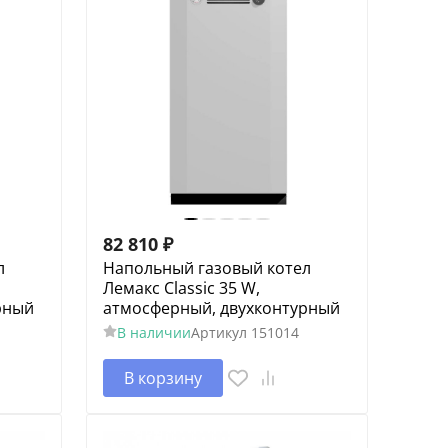
82 810
₽
л
Напольный газовый котел
Лемакс Classic 35 W,
рный
атмосферный, двухконтурный
В наличии
Артикул
151014
В корзину