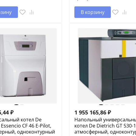
рзину
В корзину
5,44
₽
1 955 165,86
₽
сальный котел De
Напольный универсальн
 Essencio CF 46 E-Pilot,
котел De Dietrich GT 530-1
ерный, одноконтурный
атмосферный, одноконт