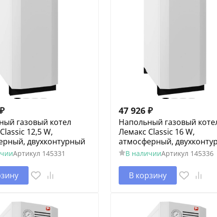
₽
47 926
₽
ный газовый котел
Напольный газовый коте
Classic 12,5 W,
Лемакс Classic 16 W,
ерный, двухконтурный
атмосферный, двухконту
ичии
Артикул
145331
В наличии
Артикул
145336
рзину
В корзину