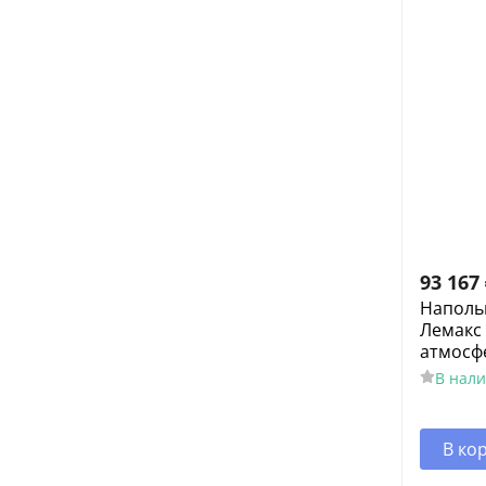
93 167
Наполь
Лемакс 
атмосф
В нал
В ко