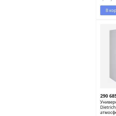
В ко
290 68
Универ
Dietrich
атмосф