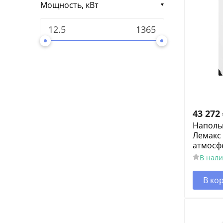
Мощность, кВт
43 272
Наполь
Лемакс 
атмосф
В нал
В ко