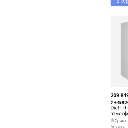
В ко
209 84
Универ
Dietrich
атмосф
Срок п
Артикул