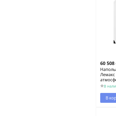
60 508
Наполь
Лемакс 
атмосф
В нал
В ко