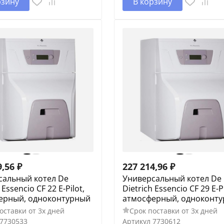
рзину
В корзину
9,56
₽
227 214,96
₽
сальный котел De
Универсальный котел De
 Essencio CF 22 E-Pilot,
Dietrich Essencio CF 29 E-Pi
ерный, одноконтурный
атмосферный, одноконт
оставки от 3х дней
Срок поставки от 3х дней
7730533
Артикул
7730612