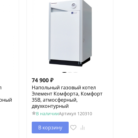
74 900
₽
л
Напольный газовый котел
Элемент Комфорта, Комфорт
урный
35В, атмосферный,
двухконтурный
В наличии
Артикул
120310
В корзину