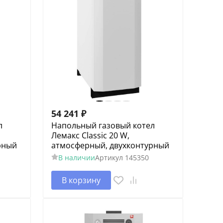
54 241
₽
л
Напольный газовый котел
Лемакс Classic 20 W,
рный
атмосферный, двухконтурный
В наличии
Артикул
145350
В корзину