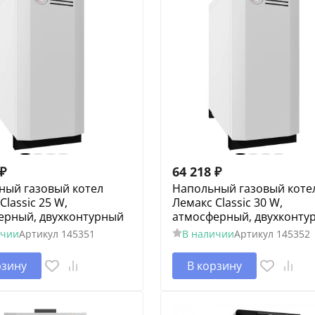
₽
64 218
₽
ный газовый котел
Напольный газовый коте
Classic 25 W,
Лемакс Classic 30 W,
ерный, двухконтурный
атмосферный, двухконту
ичии
Артикул
145351
В наличии
Артикул
145352
рзину
В корзину