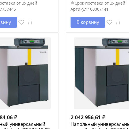
оставки от 3х дней
Срок поставки от 3х дней
7737445
Артикул
100007141
рзину
В корзину
784,06
₽
2 042 956,61
₽
ный универсальный
Напольный универсальн