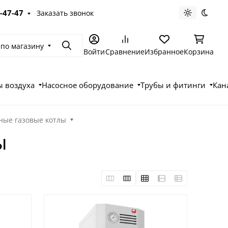
-47-47
Заказать звонок
Светлая те
Темна
 по магазину
Поиск
Войти
Сравнение
Избранное
Корзина
 воздуха
Насосное оборудование
Трубы и фитинги
Кан
ные газовые котлы
ы