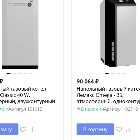
₽
90 064
₽
ный газовый котел
Напольный газовый коте
Classic 40 W,
Лемакс Omega - 35,
ерный, двухконтурный
атмосферный, одноконт
ичии
Артикул
151015
В наличии
Артикул
192710
рзину
В корзину