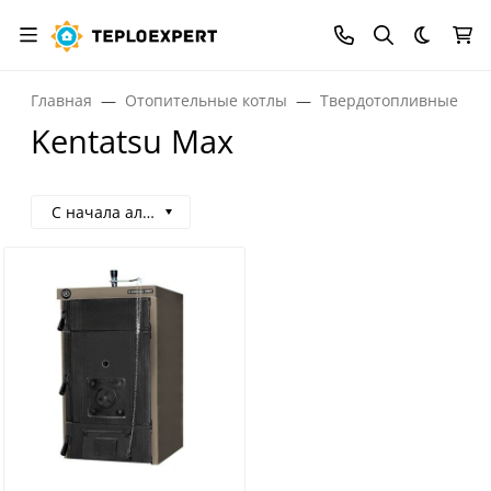
Темная
Главная
Отопительные котлы
Твердотопливные кот
Kentatsu Max
С начала алфавита