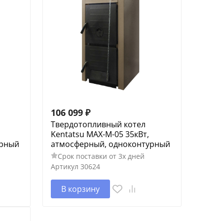
106 099
₽
Твердотопливный котел
Kentatsu MAX-M-05 35кВт,
урный
атмосферный, одноконтурный
Срок поставки от 3х дней
Артикул
30624
В корзину