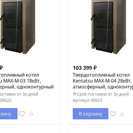
₽
103 399
₽
топливный котел
Твердотопливный котел
u MAX-M-03 18кВт,
Kentatsu MAX-M-04 28кВт,
ерный, одноконтурный
атмосферный, одноконт
оставки от 3х дней
Срок поставки от 3х дней
30622
Артикул
30623
рзину
В корзину