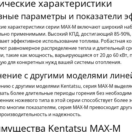
ические характеристики
вные параметры и показатели э
кие характеристики серии MAX-M включают широкий наб
льно применимыми. Высокий КПД, достигающий 85-90%,
вает эффективное использование топлива. Робастная к
уют равномерное распределение тепла и длительный ср
и, такие как мощность, варьирующаяся от 20 до 60 кВт,
ую для конкретных нужд вашей системы отопления.
нение с другими моделями лине
нию с другими моделями Kentatsu, серия MAX-M выделя
вать более длительные периоды горения без необходим
енник ножевого типа в этой серии способствует более 
по многим показателям, серия MAX-M превосходит друг
производительность и надежность.
мущества Kentatsu MAX-M