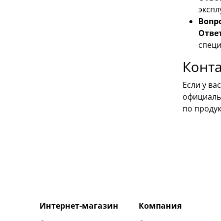
экспл
Вопро
Ответ
специ
Конт
Если у в
официаль
по проду
Интернет-магазин
Компания