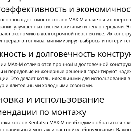
гоэффективность и экономичнос
основных достоинств котлов MAX-M является их энергоэ
вания улучшенных систем сжигания и теплопередачи. Эт
вают экономию в долгосрочной перспективе. Их констр
л твердого топлива, минимизируя выбросы и потери теп
ность и долговечность констру
рии MAX-M отличаются прочной и долговечной конструк
ы и передовые инженерные решения гарантируют надеж
ции. Это делает котлы идеальными для использования в
ур и длительными холодными сезонами.
новка и использование
мендации по монтажу
новки котлов Kentatsu MAX-M необходимо обратиться к
т правильный монтаж и настройку оборудования. Важно 