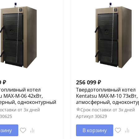
9
₽
256 099
₽
топливный котел
Твердотопливный котел
u MAX-M-06 42кВт,
Kentatsu MAX-M-10 73кВт,
ерный, одноконтурный
атмосферный, одноконт
оставки от 3х дней
Срок поставки от 3х дней
30625
Артикул
30629
рзину
В корзину