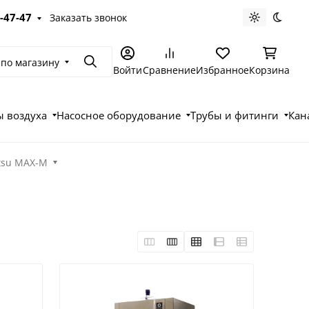
-47-47
Заказать звонок
Светлая те
Темна
 по магазину
Поиск
Войти
Сравнение
Избранное
Корзина
 воздуха
Насосное оборудование
Трубы и фитинги
Кан
tsu MAX-M