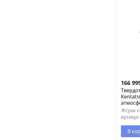
166 99
Твердо
Kentats
атмосф
Срок п
Артикул
В ко