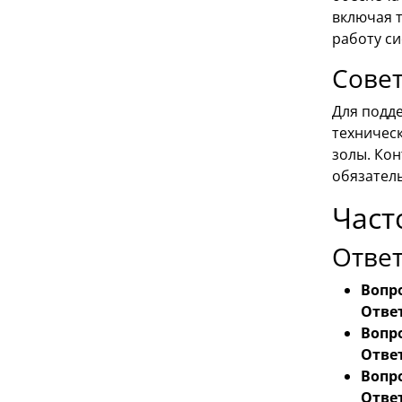
включая 
работу си
Совет
Для подд
техническ
золы. Ко
обязател
Част
Отве
Вопро
Ответ
Вопро
Ответ
Вопро
Ответ