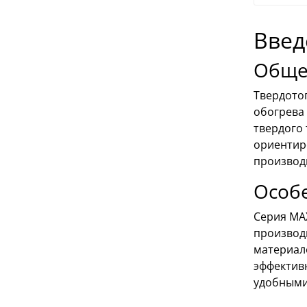
Введ
Общее
Твердото
обогрева
твердого 
ориентир
производ
Особ
Серия MA
производ
материал
эффектив
удобными