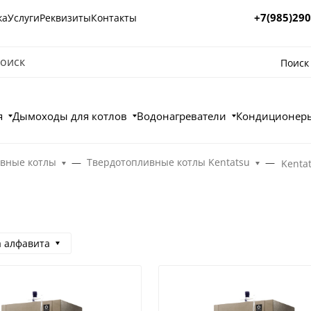
+7(985)290
ка
Услуги
Реквизиты
Контакты
Поиск
я
Дымоходы для котлов
Водонагреватели
Кондиционеры
вные котлы
Твердотопливные котлы Kentatsu
Kenta
а алфавита