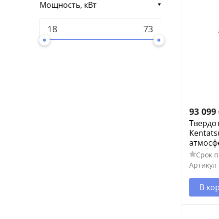
Мощность, кВт
93 099
Твердо
Kentats
атмосф
Срок п
Артикул
В ко