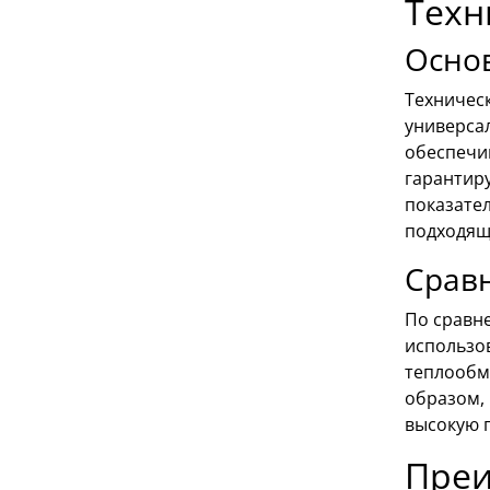
Техн
Осно
Техничес
универса
обеспечи
гарантир
показател
подходящ
Срав
По сравне
использо
теплообм
образом, 
высокую 
Преи