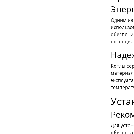
Энер
Одним из 
использо
обеспечи
потенциа
Надеж
Котлы се
материал
эксплуата
температ
Уста
Реко
Для уста
обеспеча