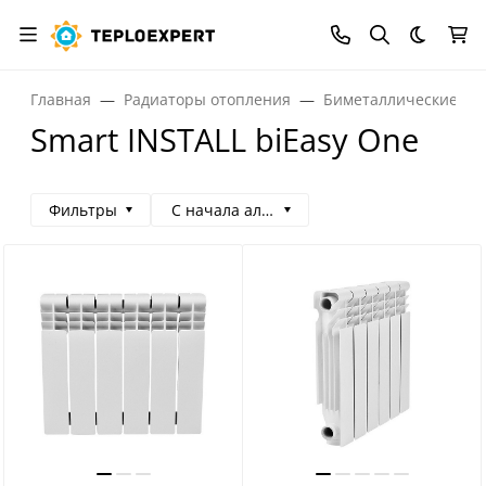
Темная
Главная
Радиаторы отопления
Биметаллические ра
Smart INSTALL biEasy One
Фильтры
С начала алфавита