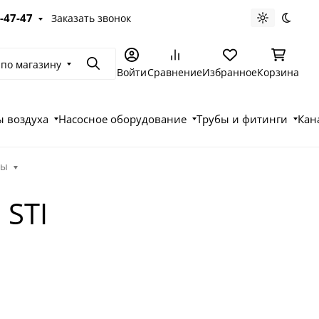
-47-47
Заказать звонок
Светлая те
Темна
 по магазину
Поиск
Войти
Сравнение
Избранное
Корзина
 воздуха
Насосное оборудование
Трубы и фитинги
Кан
ры
 STI