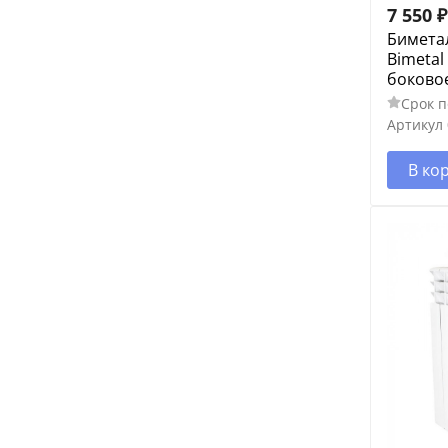
7 550
₽
Бимета
Bimetal
боково
Срок п
Артикул
В ко