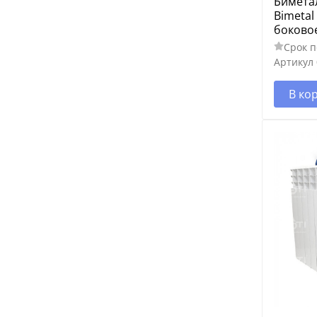
Бимета
Bimetal
боково
Срок п
Артикул
В ко