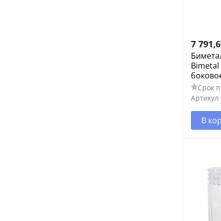
7 791,
Бимета
Bimetal
боково
Срок п
Артикул
В ко