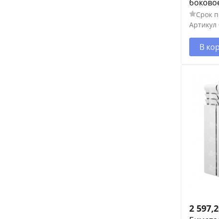
боково
Срок п
Артикул
В ко
2 597,