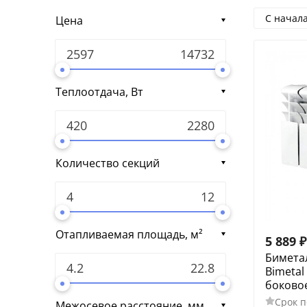
С начал
Цена
Теплоотдача, Вт
Количество секций
Отапливаемая площадь, м²
5 889
₽
Бимета
Bimetal
боково
Срок п
Межосевое расстояние, мм