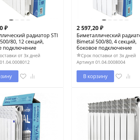
60
₽
2 597,20
₽
ллический радиатор STI
Биметаллический радиато
 500/80, 12 секций,
Bimetal 500/80, 4 секций,
е подключение
боковое подключение
оставки от 3х дней
Срок поставки от 3х дней
01.04.0008012
Артикул
01.04.0008004
рзину
В корзину