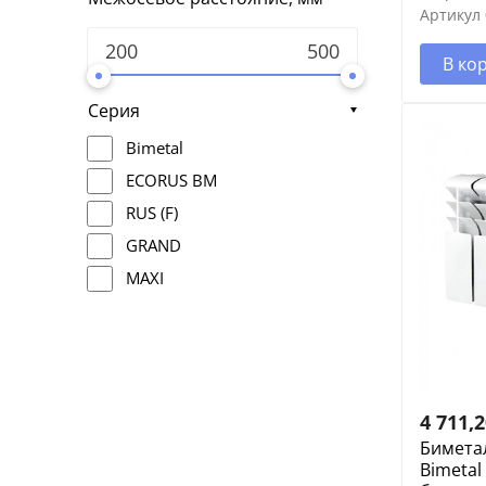
Артикул
В ко
Серия
Bimetal
ECORUS BM
RUS (F)
GRAND
MAXI
4 711,
Бимета
Bimetal