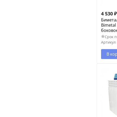
4 530
₽
Бимета
Bimetal
боково
Срок п
Артикул
В ко