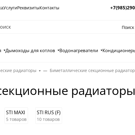
+7(985)290
ка
Услуги
Реквизиты
Контакты
Поиск
я
Дымоходы для котлов
Водонагреватели
Кондиционеры
еские радиаторы
Биметаллические секционные радиато
секционные радиаторы
STI MAXI
STI RUS (F)
5 товаров
10 товаров