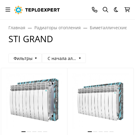
Темная
Главная
Радиаторы отопления
Биметаллические ра
STI GRAND
Фильтры
С начала алфавита