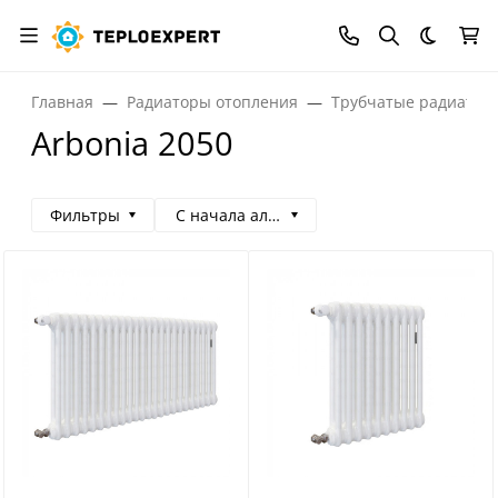
Темная
Главная
Радиаторы отопления
Трубчатые радиатор
Arbonia 2050
Фильтры
С начала алфавита