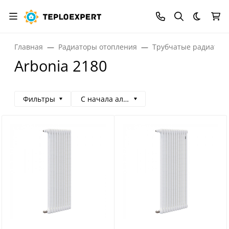
Темная
Главная
Радиаторы отопления
Трубчатые радиатор
Arbonia 2180
Фильтры
С начала алфавита