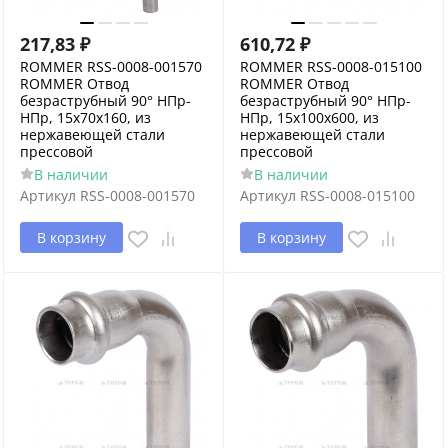
217,83
₽
610,72
₽
ROMMER RSS-0008-001570
ROMMER RSS-0008-015100
ROMMER Отвод
ROMMER Отвод
безраструбный 90° НПр-
безраструбный 90° НПр-
НПр, 15х70х160, из
НПр, 15х100х600, из
нержавеющей стали
нержавеющей стали
прессовой
прессовой
В наличии
В наличии
Артикул
RSS-0008-001570
Артикул
RSS-0008-015100
В корзину
В корзину