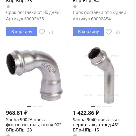
ВПр-ВПр, 35
ВПр-ВПр, 54
Срок поставки от 3х дней
Срок поставки от 3х дней
Артикул
69002A35
Артикул
69002A54
В корзину
В корзину
968,81
₽
1 422,86
₽
Sanha 9002A пресс-
Sanha 9040 пресс-фит.
фит.нерж.сталь, отвод 90°
нерж.сталь, отвод 45°
ВПр-ВПр, 28
ВПр-НПр, 15