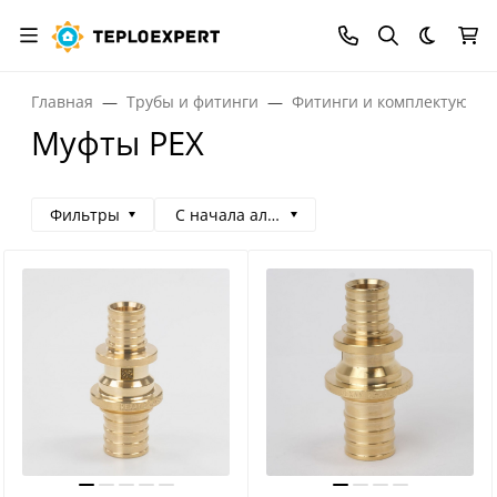
Темная
Главная
Трубы и фитинги
Фитинги и комплектующи
Муфты PEX
Фильтры
С начала алфавита