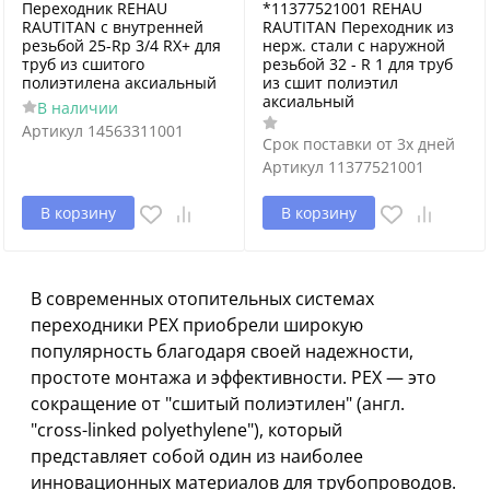
Переходник REHAU
*11377521001 REHAU
RAUTITAN с внутренней
RAUTITAN Переходник из
резьбой 25-Rp 3/4 RX+ для
нерж. стали с наружной
труб из сшитого
резьбой 32 - R 1 для труб
полиэтилена аксиальный
из сшит полиэтил
аксиальный
В наличии
Артикул
14563311001
Срок поставки от 3х дней
Артикул
11377521001
В корзину
В корзину
В современных отопительных системах
переходники PEX приобрели широкую
популярность благодаря своей надежности,
простоте монтажа и эффективности. PEX — это
сокращение от "сшитый полиэтилен" (англ.
"cross-linked polyethylene"), который
представляет собой один из наиболее
инновационных материалов для трубопроводов.