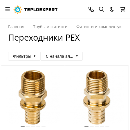
Темная
Главная
Трубы и фитинги
Фитинги и комплектующи
Переходники PEX
Фильтры
С начала алфавита