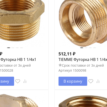
₽
512,11
₽
Футорка НВ 1 1/4х1
TIEMME Футорка НВ 1 1/4х
оставки от 3х дней
Срок поставки от 3х дней
1500028
Артикул
1500098
рзину
В корзину