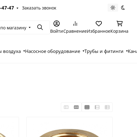
-47-47
Заказать звонок
Светлая те
Темна
 по магазину
Поиск
Войти
Сравнение
Избранное
Корзина
 воздуха
Насосное оборудование
Трубы и фитинги
Кан