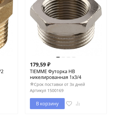
179,59
₽
/2
TIEMME Футорка НВ
никелированная 1х3/4
Срок поставки от 3х дней
Артикул
1500169
В корзину