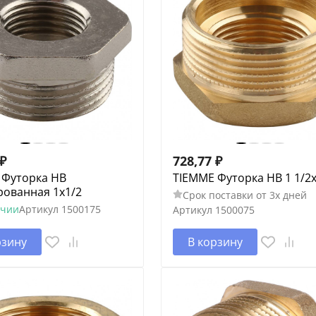
₽
728,77
₽
 Футорка НВ
TIEMME Футорка НВ 1 1/2
рованная 1х1/2
Срок поставки от 3х дней
ичии
Артикул
1500175
Артикул
1500075
рзину
В корзину