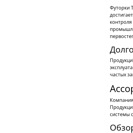
Футорки T
достигае
контроля 
промышле
первосте
Долго
Продукци
эксплуат
частых з
Ассо
Компания
Продукци
системы 
Обзо