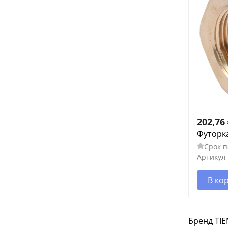
202,76
Футорка
Срок п
Артикул
В ко
Бренд TI