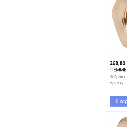
268,80
TIEMME 
Срок п
Артикул
В ко