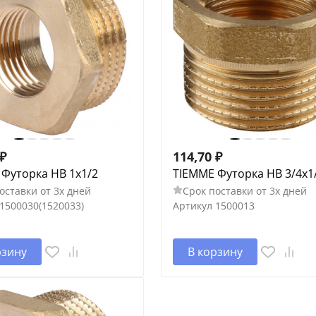
₽
114,70
₽
Футорка НВ 1х1/2
TIEMME Футорка НВ 3/4х1
оставки от 3х дней
Срок поставки от 3х дней
1500030(1520033)
Артикул
1500013
рзину
В корзину