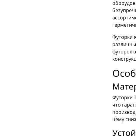
оборудов
безупреч
ассортим
герметич
Футорки 
различны
футорок в
конструк
Особ
Мате
Футорки T
что гара
производ
чему сниж
Устой