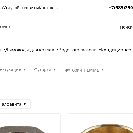
+7(985)290
ка
Услуги
Реквизиты
Контакты
Поиск
я
Дымоходы для котлов
Водонагреватели
Кондиционеры
лектующие
Футорки
Футорки TIEMME
а алфавита