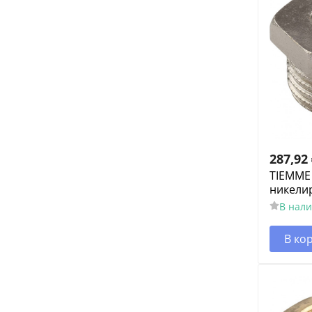
287,92
TIEMME
никели
В нал
В ко