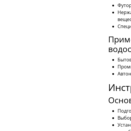
Футор
Нержа
вещес
Специ
Прим
водо
Бытов
Промы
Автон
Инст
Осно
Подго
Выбор
Устан