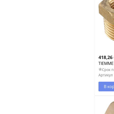
418,26
TIEMME 
Срок п
Артикул
В ко