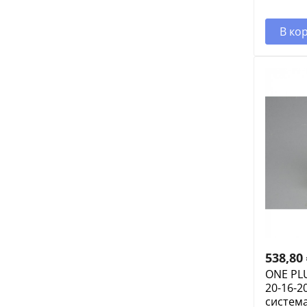
В ко
538,80
ONE PL
20-16-2
систем