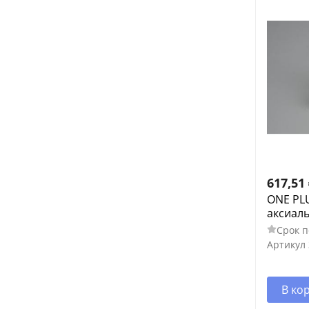
617,51
ONE PLU
аксиал
Срок п
Артикул
В ко