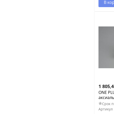
В ко
1 805,
ONE PLU
аксиал
Срок п
Артикул