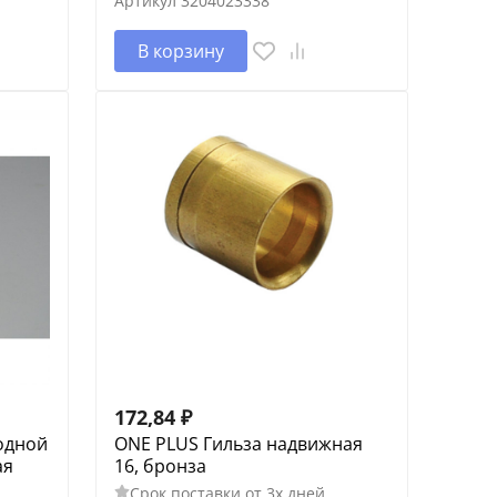
Артикул
3204023338
В корзину
172,84
₽
одной
ONE PLUS Гильза надвижная
ая
16, бронза
Срок поставки от 3х дней