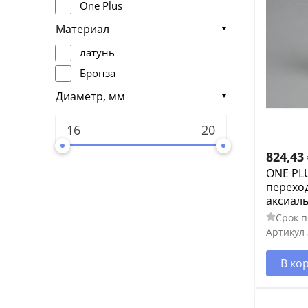
One Plus
Материал
латунь
Бронза
Диаметр, мм
824,43
ONE PL
переход
аксиал
Срок п
Артикул
В ко