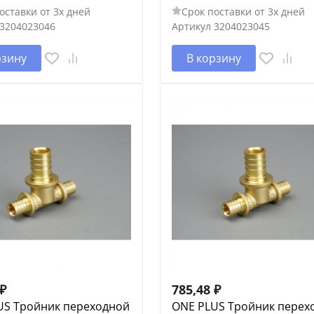
оставки от 3х дней
Срок поставки от 3х дней
3204023046
Артикул
3204023045
рзину
В корзину
₽
785,48
₽
US Тройник переходной
ONE PLUS Тройник перех