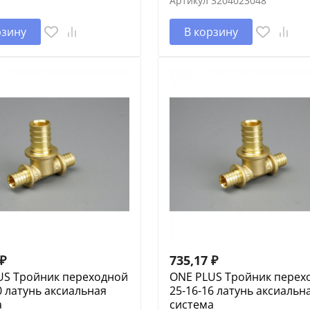
Артикул
3204023048
рзину
В корзину
₽
735,17
₽
US Тройник переходной
ONE PLUS Тройник перех
0 латунь аксиальная
25-16-16 латунь аксиальн
а
система