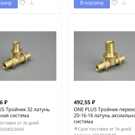
рзину
В корзину
46
₽
492,55
₽
S Тройник 32 латунь
ONE PLUS Тройник перех
ьная система
20-16-16 латунь аксиальн
система
оставки от 3х дней
Срок поставки от 3х дней
3204023060