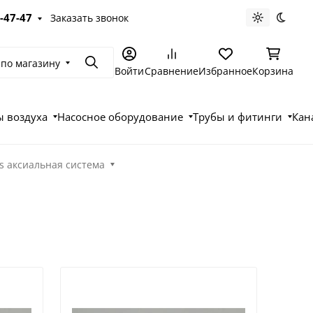
-47-47
Заказать звонок
Светлая те
Темна
 по магазину
Поиск
Войти
Сравнение
Избранное
Корзина
 воздуха
Насосное оборудование
Трубы и фитинги
Кан
s аксиальная система