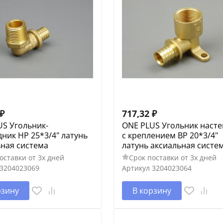
₽
717,32
₽
US Угольник-
ONE PLUS Угольник наст
ник НP 25*3/4" латунь
с креплением ВP 20*3/4"
ьная система
латунь аксиальная систе
оставки от 3х дней
Срок поставки от 3х дней
3204023069
Артикул
3204023064
рзину
В корзину