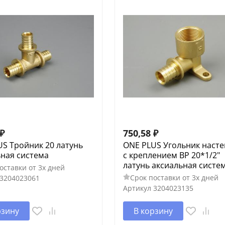
₽
750,58
₽
S Тройник 20 латунь
ONE PLUS Угольник наст
ьная система
с креплением ВP 20*1/2"
латунь аксиальная систе
оставки от 3х дней
Срок поставки от 3х дней
3204023061
Артикул
3204023135
рзину
В корзину