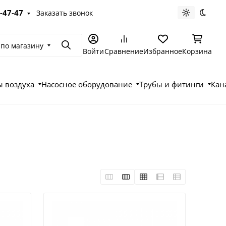
-47-47
Заказать звонок
Светлая те
Темна
 по магазину
Поиск
Войти
Сравнение
Избранное
Корзина
 воздуха
Насосное оборудование
Трубы и фитинги
Кан