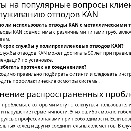
ы на популярные вопросы клиен
служиванию отводов KAN
о ли использовать отводы KAN с металлическими 
тводы KAN совместимы с различными типами труб, вклю
гам.
й срок службы у полипропиленовых отводов KAN?
службы отводов KAN может достигать 50 лет при прави
ендаций по установке.
избегать протечек на соединениях?
одимо правильно подбирать фитинги и следовать инстр
дить профилактические осмотры системы.
анение распространенных пробл
 проблемы, с которыми могут столкнуться пользователи
 и нарушение герметичности. Этих ошибок можно избеж
руясь с профессионалами при необходимости. Если воз
льных колец и других соединительных элементов. В слу