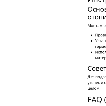
Осно
отоп
Монтаж о
Прове
Устан
герме
Испол
матер
Сове
Для подд
утечек и 
целом.
FAQ 