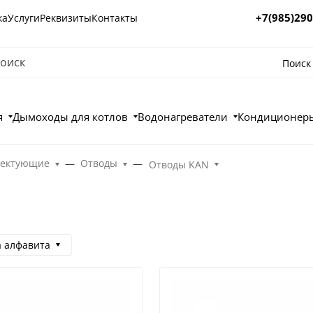
+7(985)290
ка
Услуги
Реквизиты
Контакты
Поиск
я
Дымоходы для котлов
Водонагреватели
Кондиционеры
лектующие
Отводы
Отводы KAN
а алфавита