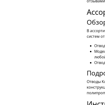
отзывами
Ассо
Обзор
В ассорт
систем о
Отвод
Модел
любой
Отвод
Подро
Отводы K
конструк
полипроп
Инст