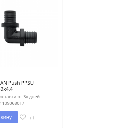
KAN Push PPSU
32х4,4
оставки от 3х дней
1109068017
рзину