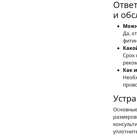
Ответ
и об
Можн
Да, о
фитин
Како
Срок 
реком
Как 
Необх
прово
Устр
Основные
размеров
консульти
уплотните