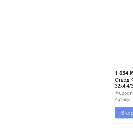
1 634
₽
Отвод 
32х4,4/
Срок п
Артикул
В ко