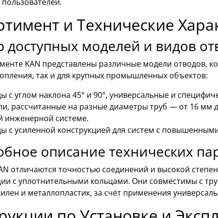
 пользователей.
ртимент и Технические Хара
 доступных моделей и видов от
именте KAN представлены различные модели отводов, к
топления, так и для крупных промышленных объектов:
ы с углом наклона 45° и 90°, универсальные и специфи
и, рассчитанные на разные диаметры труб — от 16 мм до
 инженерной системе.
ы с усиленной конструкцией для систем с повышенными
бное описание технических па
AN отличаются точностью соединений и высокой степе
ции с уплотнительными кольцами. Они совместимы с тр
илен и металлопластик, за счёт применения универсаль
рукции по Установке и Эксп