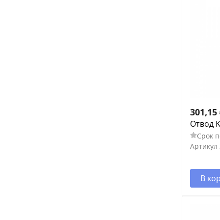
301,15
Отвод K
Срок п
Артикул
В ко