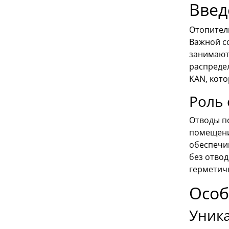
Введ
Отопител
Важной с
занимают
распреде
KAN, кот
Роль
Отводы п
помещени
обеспечи
без отвод
герметич
Особ
Уника