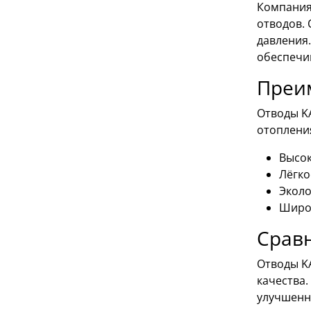
Компания
отводов.
давления
обеспечи
Преи
Отводы K
отоплени
Высок
Лёгко
Эколо
Широк
Сравн
Отводы K
качества.
улучшенн