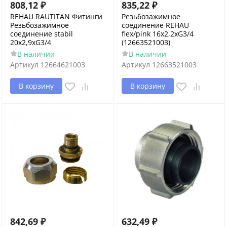
808,12
₽
835,22
₽
REHAU RAUTITAN Фитинги
Резьбозажимное
Резьбозажимное
соединение REHAU
соединение stabil
flex/pink 16х2,2xG3/4
20x2,9xG3/4
(12663521003)
В наличии
В наличии
Артикул
12664621003
Артикул
12663521003
В корзину
В корзину
842,69
₽
632,49
₽