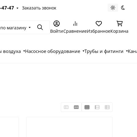
-47-47
Заказать звонок
Светлая те
Темна
 по магазину
Поиск
Войти
Сравнение
Избранное
Корзина
 воздуха
Насосное оборудование
Трубы и фитинги
Кан