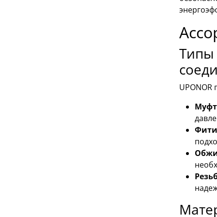
энергоэф
Ассо
Типы
соед
UPONOR п
Муфт
давле
Фити
подхо
Обжи
необх
Резь
надеж
Матер