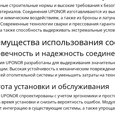
ные строительные нормы и высокие требования к безоп
атериалов. Соединения UPONOR изготавливаются из выс
и химическим воздействиям, а также из бронзы и лату
. Современные технологии сварки и прессования гарант
 а также способность выдерживать экстремальные услов
мущества использования с
овечность и надежность соедин
ия UPONOR разработаны для выдерживания значительны
ации. Высокая устойчивость к механическим повреждени
сей отопительной системы и уменьшить затраты на техн
ота установки и обслуживания
 UPONOR спроектированы с учетом эргономики и просто
ь время установки и снизить вероятность ошибок. Мод
т интеграцию в существующие системы, а также упроща