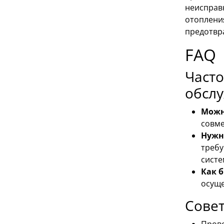
неисправ
отопления
предотвр
FAQ
Часто
обсл
Можн
совме
Нужн
требу
систе
Как 
осуще
Сове
Прове