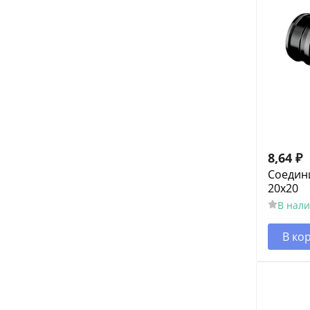
8,64
₽
Соедин
20x20
В нал
В ко