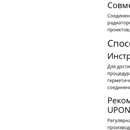
Совм
Соединен
радиаторн
проектов,
Спос
Инстр
Для дост
процедур
герметич
соединен
Реком
UPO
Регулярн
производ