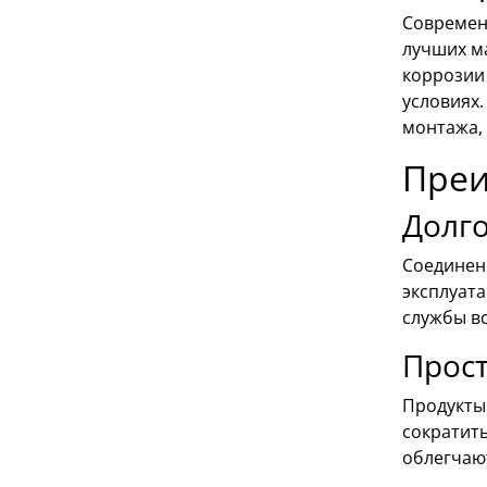
Современ
лучших м
коррозии 
условиях
монтажа,
Преи
Долг
Соединен
эксплуат
службы в
Прост
Продукты
сократит
облегчаю