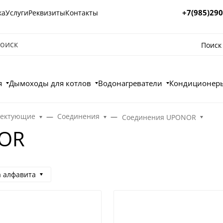
+7(985)290
ка
Услуги
Реквизиты
Контакты
Поиск
я
Дымоходы для котлов
Водонагреватели
Кондиционеры
лектующие
Соединения
Соединения UPONOR
NOR
а алфавита