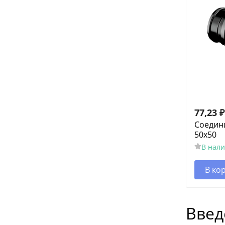
77,23
₽
Соедин
50x50
В нал
В ко
Введ