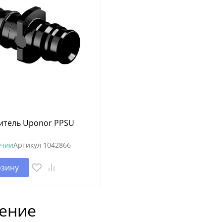
итель Uponor PPSU
ичии
Артикул
1042866
рзину
ение