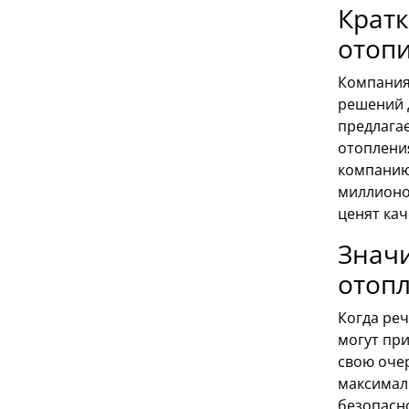
Кратк
отоп
Компания
решений 
предлага
отопления
компанию
миллионо
ценят кач
Знач
отоп
Когда реч
могут при
свою оче
максимал
безопасн