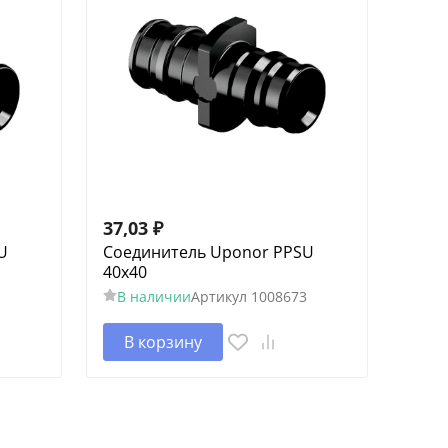
37,03
₽
U
Соединитель Uponor PPSU
40x40
1
В наличии
Артикул
1008673
В корзину