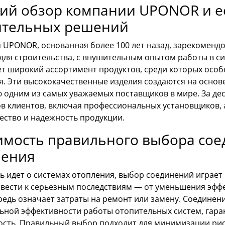
ий обзор компании UPONOR и ее
ительных решений
 UPONOR, основанная более 100 лет назад, зарекомендо
для строительства, с внушительным опытом работы в с
ет широкий ассортимент продуктов, среди которых особ
. Эти высококачественные изделия создаются на основе
 одним из самых уважаемых поставщиков в мире. За де
в клиентов, включая профессиональных установщиков, 
ество и надежность продукции.
имость правильного выбора сое
ления
ь идет о системах отопления, выбор соединений играе
вести к серьезным последствиям — от уменьшения эффе
редь означает затраты на ремонт или замену. Соедине
ьной эффективности работы отопительных систем, гара
ость. Правильный выбор подходит для минимизации ри