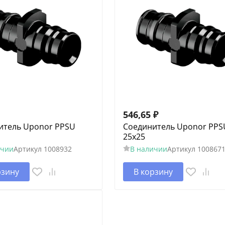
546,65
₽
итель Uponor PPSU
Соединитель Uponor PPS
25x25
ичии
Артикул
1008932
В наличии
Артикул
100867
рзину
В корзину