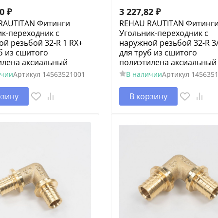
10
₽
3 227,82
₽
RAUTITAN Фитинги
REHAU RAUTITAN Фитинг
к-переходник с
Угольник-переходник с
й резьбой 32-R 1 RX+
наружной резьбой 32-R 3
б из сшитого
для труб из сшитого
илена аксиальный
полиэтилена аксиальный
ичии
Артикул
14563521001
В наличии
Артикул
145635
рзину
В корзину