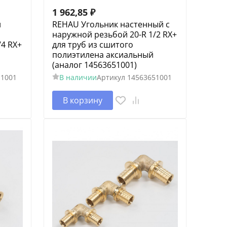
1 962,85
₽
и
REHAU Угольник настенный с
наружной резьбой 20-R 1/2 RX+
/4 RX+
для труб из сшитого
полиэтилена аксиальный
(аналог 14563651001)
11001
В наличии
Артикул
14563651001
В корзину