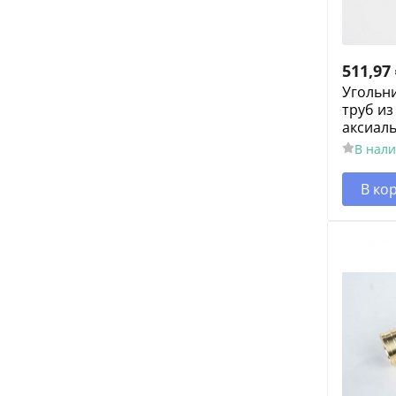
511,97
Угольни
труб из
аксиал
В нал
В ко