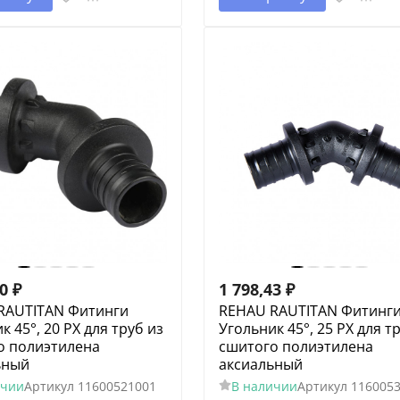
30
₽
1 798,43
₽
RAUTITAN Фитинги
REHAU RAUTITAN Фитинг
к 45°, 20 PX для труб из
Угольник 45°, 25 PX для т
о полиэтилена
сшитого полиэтилена
ьный
аксиальный
ичии
Артикул
11600521001
В наличии
Артикул
116005