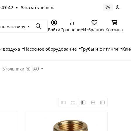
-47-47
Заказать звонок
Светлая те
Темна
 по магазину
Поиск
Войти
Сравнение
Избранное
Корзина
 воздуха
Насосное оборудование
Трубы и фитинги
Кан
Угольники REHAU