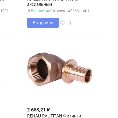
аксиальный
21001
В наличии
Артикул
14563611001
В корзину
2 668,21
₽
и
REHAU RAUTITAN Фитинги