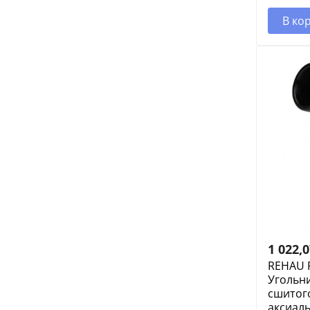
В ко
1 022,
REHAU 
Угольни
сшитог
аксиал