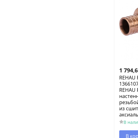
1 794,
REHAU 
1366107
REHAU 
настен
резьбой
из сши
аксиал
В нал
В ко