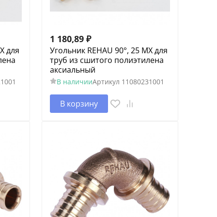
1 180,89
₽
X для
Угольник REHAU 90°, 25 MX для
лена
труб из сшитого полиэтилена
аксиальный
21001
В наличии
Артикул
11080231001
В корзину