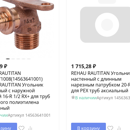
69
₽
1 715,28
₽
RAUTITAN
REHAU RAUTITAN Угольни
1008(14563641001)
настенный с длинным
RAUTITAN Угольник
нарезным патрубком 20-R
ный с наружной
для PEX труб аксиальный
 16-R 1/2 RX+ для труб
В наличии
Артикул
145636
того полиэтилена
ьный
ичии
Артикул
14563641001
рзину
В корзину