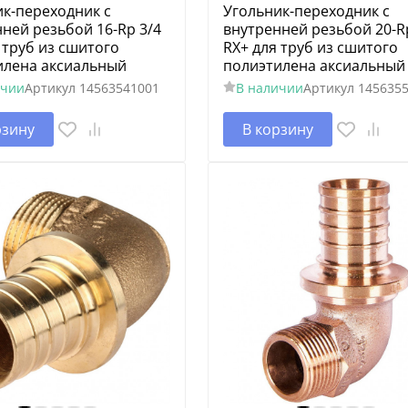
к-переходник с
Угольник-переходник с
ней резьбой 16-Rp 3/4
внутренней резьбой 20-R
 труб из сшитого
RX+ для труб из сшитого
илена аксиальный
полиэтилена аксиальный
ичии
Артикул
14563541001
В наличии
Артикул
145635
рзину
В корзину