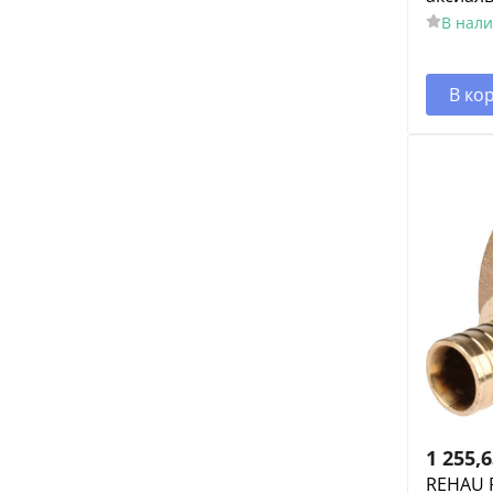
В нал
В ко
1 255,
REHAU 