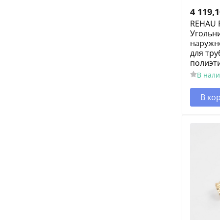
4 119,
REHAU 
Угольни
наружно
для тру
полиэт
В нал
В ко