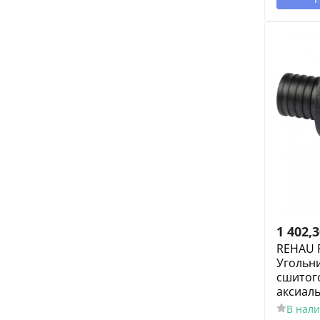
1 402,
REHAU 
Угольни
сшитог
аксиал
В нал