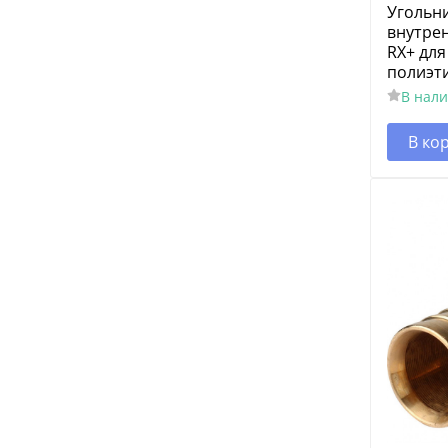
Угольни
внутрен
RX+ для
полиэт
В нал
В ко