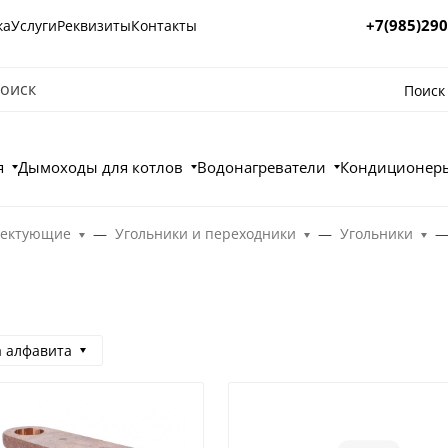
+7(985)290
ка
Услуги
Реквизиты
Контакты
Поиск
я
Дымоходы для котлов
Водонагреватели
Кондиционеры
лектующие
Угольники и переходники
Угольники
а алфавита