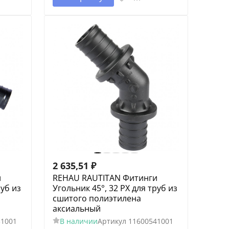
2 635,51
₽
и
REHAU RAUTITAN Фитинги
руб из
Угольник 45°, 32 PX для труб из
сшитого полиэтилена
аксиальный
31001
В наличии
Артикул
11600541001