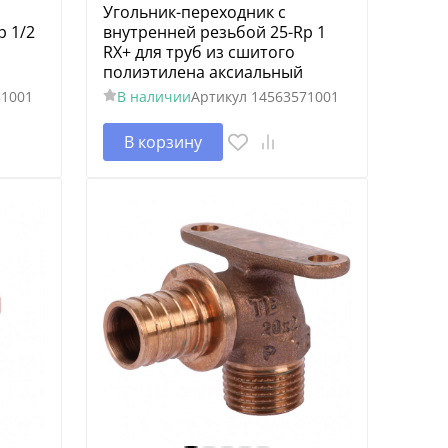
Угольник-переходник с
p 1/2
внутренней резьбой 25-Rp 1
RX+ для труб из сшитого
полиэтилена аксиальный
51001
В наличии
Артикул
14563571001
В корзину