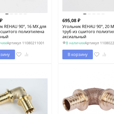
₽
695,08
₽
к REHAU 90°, 16 MX для
Угольник REHAU 90°, 20 M
 сшитого полиэтилена
труб из сшитого полиэти
ьный
аксиальный
ичии
Артикул
11080211001
В наличии
Артикул
110802
рзину
В корзину