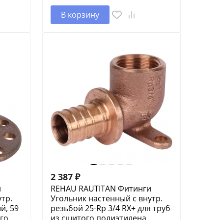
В корзину
2 387
₽
и
REHAU RAUTITAN Фитинги
тр.
Угольник настенный с внутр.
й, 59
резьбой 25-Rp 3/4 RX+ для труб
ого
из сшитого полиэтилена