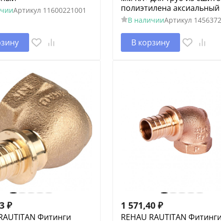
полиэтилена аксиальный
ичии
Артикул
11600221001
В наличии
Артикул
145637
рзину
В корзину
63
₽
1 571,40
₽
RAUTITAN Фитинги
REHAU RAUTITAN Фитинг