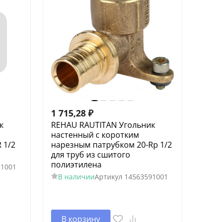
1 715,28
₽
к
REHAU RAUTITAN Угольник
настенный с коротким
 1/2
нарезным патрубком 20-Rp 1/2
для труб из сшитого
полиэтилена
31001
В наличии
Артикул
14563591001
В корзину