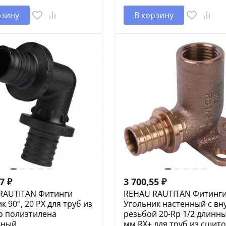
рзину
В корзину
07
₽
3 700,55
₽
RAUTITAN Фитинги
REHAU RAUTITAN Фитинг
к 90°, 20 PX для труб из
Угольник настенный с вну
о полиэтилена
резьбой 20-Rp 1/2 длинны
ьный
мм RX+ для труб из сшит