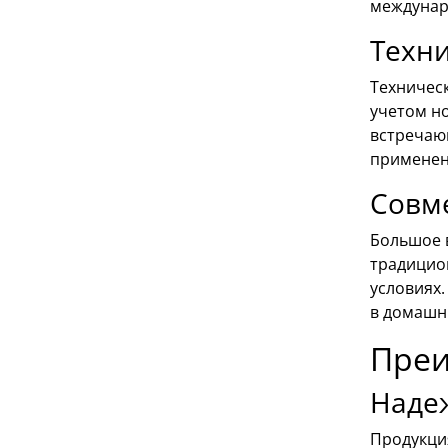
междунар
Техн
Техничес
учетом н
встречаю
применен
Совм
Большое 
традицио
условиях.
в домашн
Преи
Наде
Продукция