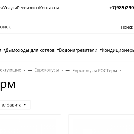
+7(985)290
ка
Услуги
Реквизиты
Контакты
Поиск
я
Дымоходы для котлов
Водонагреватели
Кондиционеры
лектующие
Евроконусы
Евроконусы РОСТерм
ерм
а алфавита