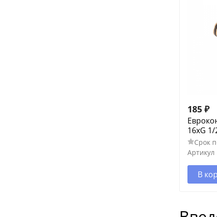
185
₽
Евроко
16xG 1/
Срок п
Артикул
В ко
Введ