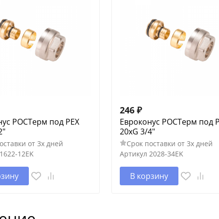
246
₽
нус РОСТерм под PEX
Евроконус РОСТерм под 
2"
20xG 3/4"
оставки от 3х дней
Срок поставки от 3х дней
1622-12EK
Артикул
2028-34EK
рзину
В корзину
ение