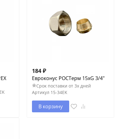
184
₽
PEX
Евроконус РОСТерм 15xG 3/4"
Срок поставки от 3х дней
EK
Артикул
15-34EK
В корзину