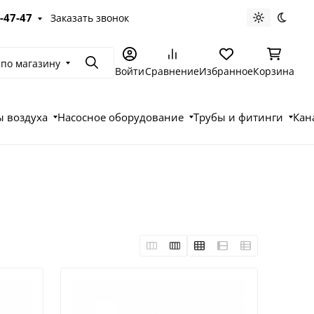
-47-47
Заказать звонок
Светлая те
Темна
 по магазину
Поиск
Войти
Сравнение
Избранное
Корзина
 воздуха
Насосное оборудование
Трубы и фитинги
Кан