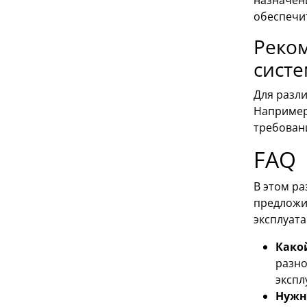
обеспечи
Реко
сист
Для разл
Например,
требован
FAQ
В этом ра
предложи
эксплуата
Како
разно
экспл
Нужн