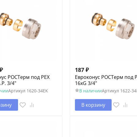
₽
187
₽
нус РОСТерм под PEX
Евроконус РОСТерм под 
.Р. 3/4"
16xG 3/4"
ичии
Артикул
1620-34EK
В наличии
Артикул
1622-34
рзину
В корзину