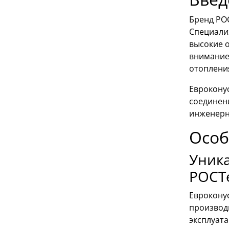
Бренд РО
Специали
высокие о
внимание
отоплени
Еврокону
соединен
инженерн
Особ
Уник
РОСТ
Еврокону
производ
эксплуата