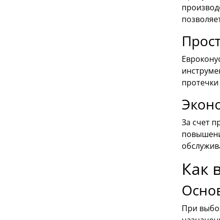
производс
позволяет
Прост
Еврокону
инструме
протечки
Экон
За счет 
повышени
обслужив
Как 
Основ
При выбо
назначен