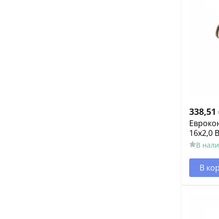
338,51
Евроко
16x2,0 В
В нал
В ко