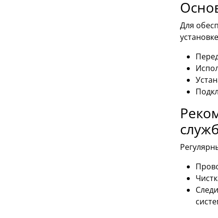
Осно
Для обес
установке
Перед
Испол
Устан
Подкл
Реком
служ
Регулярн
Прово
Чистк
Следи
систе