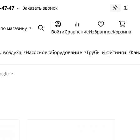
-47-47
Заказать звонок
Светлая те
Темна
 по магазину
Поиск
Войти
Сравнение
Избранное
Корзина
 воздуха
Насосное оборудование
Трубы и фитинги
Кан
ngle