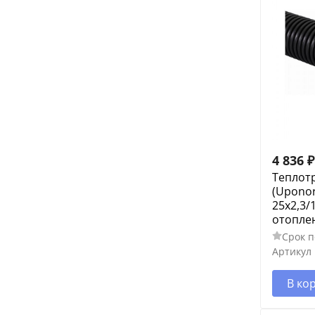
4 836
₽
Теплот
(Uponor
25x2,3/
отоплен
Срок п
Артикул
В ко