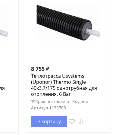
8 755
₽
Теплотрасса Usystems
(Uponor) Thermo Single
ля
40x3,7/175 однотрубная для
отопления, 6 Bar
Срок поставки от 3х дней
Артикул
1136703
В корзину