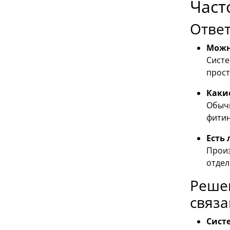
Част
Отве
Можн
Систе
прост
Каки
Обычн
фитин
Есть
Произ
отдел
Реше
связа
Сист