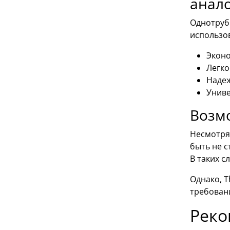
анал
Однотруб
использов
Эконо
Легко
Надеж
Униве
Возм
Несмотря
быть не 
В таких с
Однако, T
требован
Реко