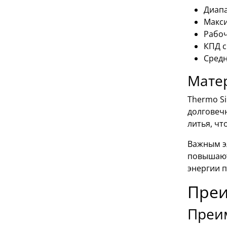
Диапа
Макси
Рабоч
КПД с
Средн
Матер
Thermo Si
долговечн
литья, ч
Важным э
повышают
энергии 
Преи
Преи