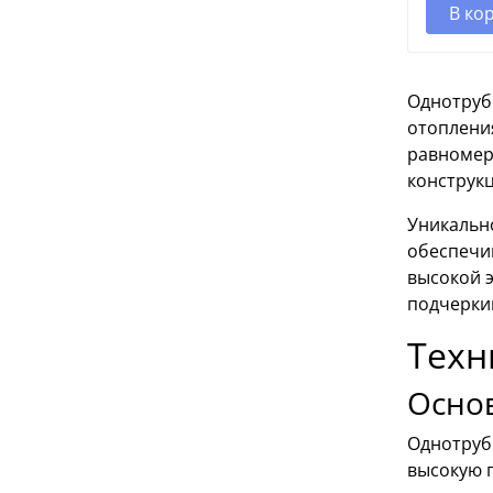
В ко
Однотруб
отоплени
равномер
конструкц
Уникально
обеспечи
высокой 
подчерки
Техн
Осно
Однотруб
высокую 