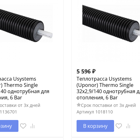
5 596
₽
расса Usystems
Теплотрасса Usystems
) Thermo Single
(Uponor) Thermo Single
140 однотрубная для
32x2,9/140 однотрубная д
ия, 6 Bar
отопления, 6 Bar
оставки от 3х дней
Срок поставки от 3х дней
1136701
Артикул
1018110
рзину
В корзину