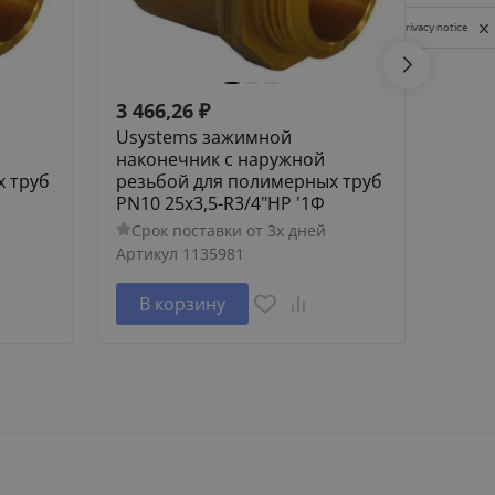
Privacy notice
3 466,26
₽
7 84
Usystems зажимной
Usys
наконечник с наружной
нако
х труб
резьбой для полимерных труб
резь
PN10 25x3,5-R3/4"НР '1Ф
PN6 4
Срок поставки от 3х дней
Сро
Артикул
1135981
Артик
В корзину
В 