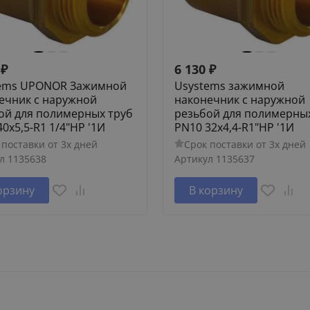
₽
6 130
₽
ems UPONOR Зажимной
Usystems зажимной
ечник с наружной
наконечник с наружной
ой для полимерных труб
резьбой для полимерны
0x5,5-R1 1/4"НР '1И
PN10 32x4,4-R1"НР '1И
 поставки от 3х дней
Срок поставки от 3х дней
л
1135638
Артикул
1135637
орзину
В корзину