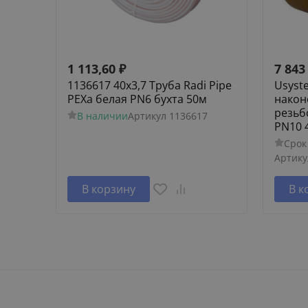
1 113,60
₽
7 843
1136617 40х3,7 Труба Radi Pipe
Usyst
PEXa белая PN6 бухта 50м
након
резьб
В наличии
Артикул
1136617
PN10 4
Срок
Артику
В корзину
В к