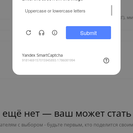
Финляндия
Габариты, размер (ВхШхГ), мм
6
Вес(кг)
200
Бренд
 ещё нет — ваш может стать
телям с выбором - будьте первым, кто поделится свои