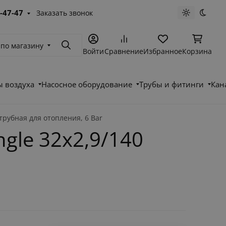
-47-47
Заказать звонок
Светлая те
Темна
 по магазину
Поиск
Войти
Сравнение
Избранное
Корзина
 воздуха
Насосное оборудование
Трубы и фитинги
Кан
трубная для отопления, 6 Bar
gle 32x2,9/140