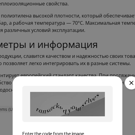
еплоизоляционные свойства.
полиэтилена высокой плотности, который обеспечивае
бар, а рабочая температура — 70°C. Максимальная темп
ля различных условий эксплуатации.
метры и информация
дукции, славится качеством и надежностью своих товаро
о позволяет легко интегрировать их в разные системы.
нтирует европейский стандарт качества. При протяженн
обство и экономию при монтаже. Эти характеристики д
водоснабжения.
ems (Uponor)
Однотрубные Thermo Single