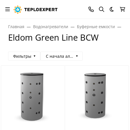
Темная
Главная
Водонагреватели
Буферные емкости
Бу
Eldom Green Line BCW
Фильтры
С начала алфавита