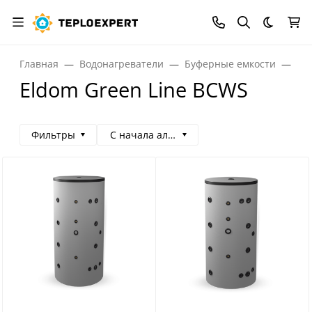
Темная
Главная
Водонагреватели
Буферные емкости
Бу
Eldom Green Line BCWS
Фильтры
С начала алфавита