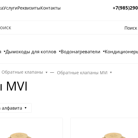
+7(985)290
ка
Услуги
Реквизиты
Контакты
Поиск
я
Дымоходы для котлов
Водонагреватели
Кондиционеры
Обратные клапаны
Обратные клапаны MVI
 MVI
а алфавита