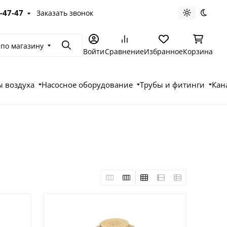
-47-47
Заказать звонок
Светлая те
Темна
 по магазину
Поиск
Войти
Сравнение
Избранное
Корзина
 воздуха
Насосное оборудование
Трубы и фитинги
Кан