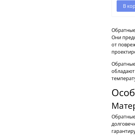
В ко
Обратные
Они пред
от повре
проектир
Обратные
обладают 
температ
Особ
Мате
Обратные
долговечн
гарантир