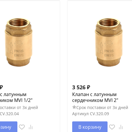
₽
3 526
₽
 с латунным
Клапан с латунным
иком MVI 1/2"
сердечником MVI 2"
оставки от 3х дней
Срок поставки от 3х дней
CV.320.04
Артикул
CV.320.09
рзину
В корзину