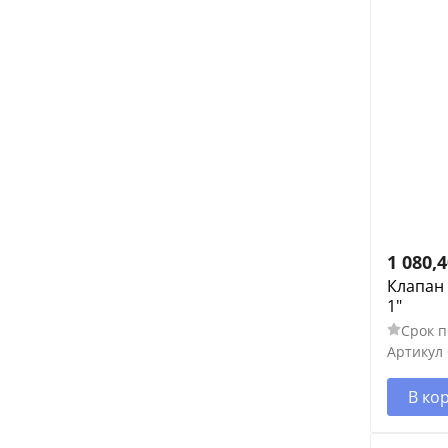
1 080,
Клапан
1"
Срок п
Артикул
В ко