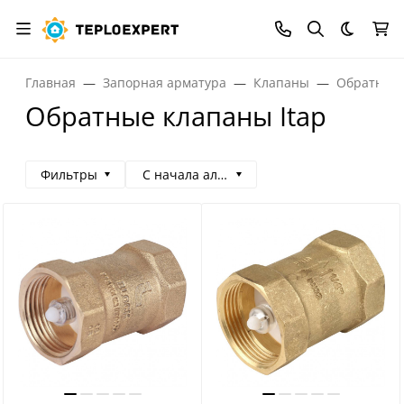
Темная
Главная
Запорная арматура
Клапаны
Обратные
Обратные клапаны Itap
Фильтры
С начала алфавита