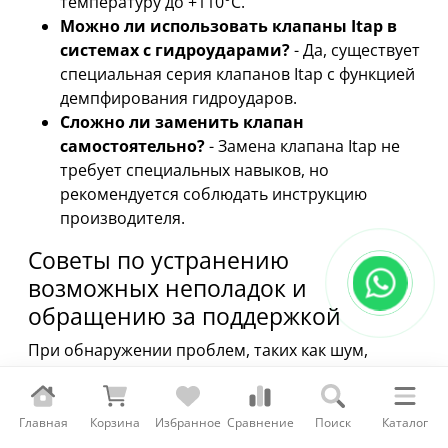
температуру до +110°C.
Можно ли использовать клапаны Itap в
системах с гидроударами?
- Да, существует
специальная серия клапанов Itap с функцией
демпфирования гидроударов.
Сложно ли заменить клапан
самостоятельно?
- Замена клапана Itap не
требует специальных навыков, но
рекомендуется соблюдать инструкцию
производителя.
Советы по устранению
возможных неполадок и
обращению за поддержкой
При обнаружении проблем, таких как шум,
протечки или снижение эффективности,
первоначально проверьте герметичность всех
соединений и состояние уплотнительных колец.
Главная
Корзина
Избранное
Сравнение
Поиск
Каталог
Если проблема не решается, настоятельно