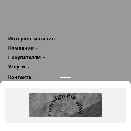
Интернет-магазин
Компания
Покупателям
Услуги
Контакты
+7(985)290-47-47
Заказать звонок
info@teploexpert.com
Пн—Сб 09:00 – 18:00