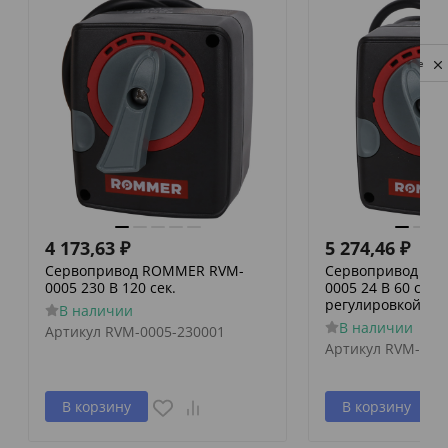
Privacy notice
4 173,63
₽
5 274,46
₽
Сервопривод ROMMER RVM-
Сервопривод RO
0005 230 В 120 сек.
0005 24 В 60 сек./
регулировкой по 
В наличии
В наличии
Артикул
RVM-0005-230001
Артикул
RVM-000
В корзину
В корзину