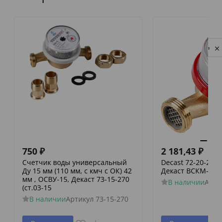
Privacy notice
750
₽
2 181,43
₽
Счетчик воды универсальный
Decast 72-20-243
Ду 15 мм (110 мм, с кмч с ОК) 42
Декаст ВСКМ-20
мм , ОСВУ-15, Декаст 73-15-270
В наличии
Арти
(ст.03-15
В наличии
Артикул
73-15-270