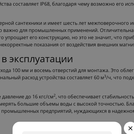
ства составляет IP68, благодаря чему возможно его и
ерной сантехники и имеет шесть лет межповерочного ин
о важно для промышленных применений. Отличительная 
то упрощает его конструкцию, но это не значит, что п
некорректные показания от воздействия внешних магни
 в эксплуатации
хода 100 мм и восемь отверстий для монтажа. Это облег
3
альный расход устройства составляет 60 м
/ч, что по
2
давление до 16 кгс/см
, что обеспечивает стабильность
измерять большие объемы воды с высокой точностью. Бла
я промышленных предприятий, нуждающихся в надежном