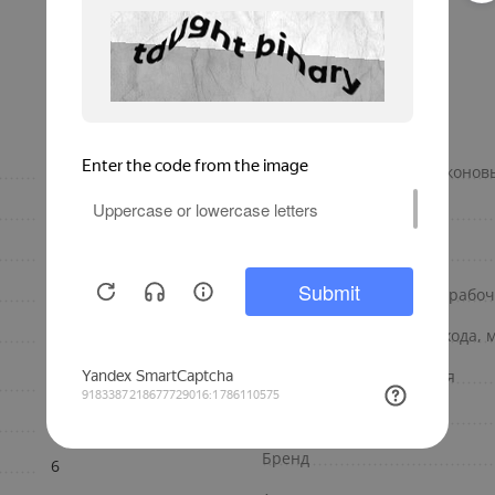
фланцевое
Импульсный выход (герконов
IP68
Дополнительно
8
Длина кабеля
60
Диапазон температуры рабоче
16
Диаметр условного прохода, 
Инженерная
Диаметр присоединения
сантехника
Вес импульса, л/имп
В
Бренд
6