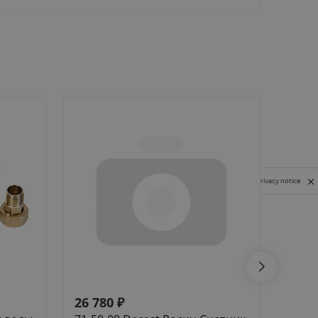
Privacy notice
26 780
₽
8 08