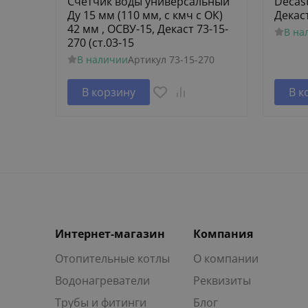
Счетчик воды универсальный
Decas
Ду 15 мм (110 мм, с кмч с ОК)
Декас
42 мм , ОСВУ-15, Декаст 73-15-
В на
270 (ст.03-15
В наличии
Артикул
73-15-270
В корзину
В к
Интернет-магазин
Компания
Отопительные котлы
О компании
Водонагреватели
Реквизиты
Трубы и фитинги
Блог