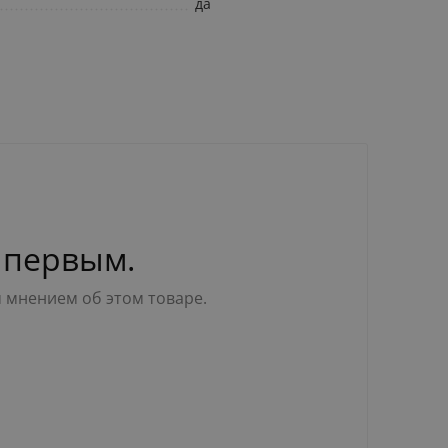
да
 первым.
м мнением об этом товаре.