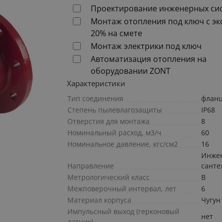
Проектирование инженерных си
Монтаж отопления под ключ с э
20% на смете
Монтаж электрики под ключ
Автоматизация отопления на
оборудовании ZONT
Характеристики
Тип соединения
флан
Степень пылевлагозащиты
IP68
Отверстия для монтажа
8
Номинальный расход, м3/ч
60
Номинальное давление, кгс/см2
16
Инже
Направление
санте
Метрологический класс
В
Межповерочный интервал, лет
6
Материал корпуса
Чугун
Импульсный выход (герконовый
нет
датчик)