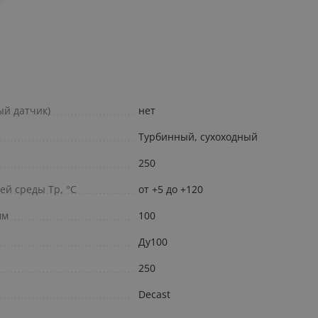
ый датчик)
нет
Турбинный, сухоходный
250
й среды Тр, °С
от +5 до +120
мм
100
Ду100
250
Decast