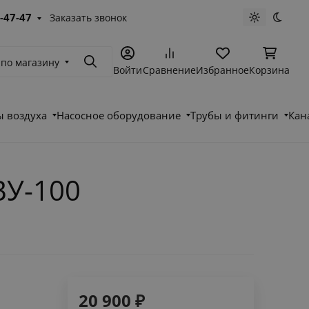
-47-47
Заказать звонок
Светлая те
Темна
 по магазину
Поиск
Войти
Сравнение
Избранное
Корзина
 воздуха
Насосное оборудование
Трубы и фитинги
Кан
ВУ-100
20 900
₽