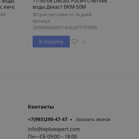
к воды
71-50-08 Decast Росич Счетчик
72-25
с кмч)
воды Декаст ВКМ-50М
Дека
243
Срок поставки от 3х дней
Сро
Артикул
Артик
20000000306718352677797995
В корзину
В 
Контакты
+7(985)290-47-47
Заказать звонок
info@teploexpert.com
Пн—Сб 09:00 – 18:00