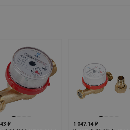
,43
₽
1 047,14
₽