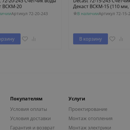
t 72-20-243 Счетчик воды
Decast 72-15-243 Счетчи
т ВСКМ-20
Декаст ВСКМ-15 (110 мм, 
личии
Артикул
72-20-243
В наличии
Артикул
72-15-
орзину
В корзину
Покупателям
Услуги
Условия оплаты
Проектирование
Условия доставки
Монтаж отопления
Гарантия и возврат
Монтаж электрики