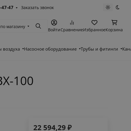
-47-47
Заказать звонок
Светлая те
Темна
 по магазину
Поиск
Войти
Сравнение
Избранное
Корзина
 воздуха
Насосное оборудование
Трубы и фитинги
Кан
ВХ-100
22 594,29
₽