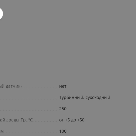
ый датчик)
нет
Турбинный, сухоходный
250
й среды Тр, °С
от +5 до +50
мм
100