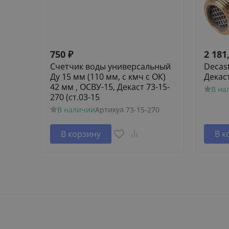
750
₽
2 181
Счетчик воды универсальный
Decas
Ду 15 мм (110 мм, с кмч с ОК)
Декас
42 мм , ОСВУ-15, Декаст 73-15-
В на
270 (ст.03-15
В наличии
Артикул
73-15-270
В корзину
В к