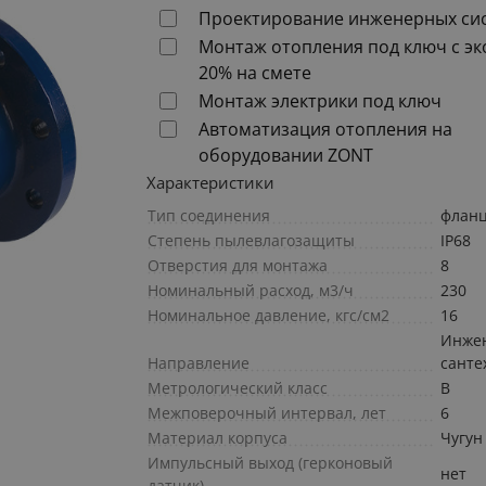
Проектирование инженерных си
Монтаж отопления под ключ с э
20% на смете
Монтаж электрики под ключ
Автоматизация отопления на
оборудовании ZONT
Характеристики
Тип соединения
флан
Степень пылевлагозащиты
IP68
Отверстия для монтажа
8
Номинальный расход, м3/ч
230
Номинальное давление, кгс/см2
16
Инже
Направление
санте
Метрологический класс
В
Межповерочный интервал, лет
6
Материал корпуса
Чугун
Импульсный выход (герконовый
нет
датчик)