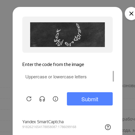
фланцевое
Импульсный выход (герконов
IP68
Дополнительно
8
Длина кабеля
230
Диапазон температуры рабоче
16
Диаметр условного прохода, 