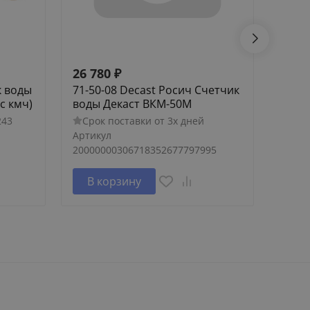
26 780
₽
8 08
к воды
71-50-08 Decast Росич Счетчик
72-25
с кмч)
воды Декаст ВКМ-50М
Дека
243
Срок поставки от 3х дней
Сро
Артикул
Артик
20000000306718352677797995
В корзину
В 