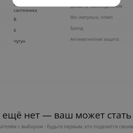
Инженерная
Диаметр присоединения
сантехника
Вес импульса, л/имп
В
Бренд
6
Антимагнитная защита
Чугун
 ещё нет — ваш может стать
телям с выбором - будьте первым, кто поделится свои