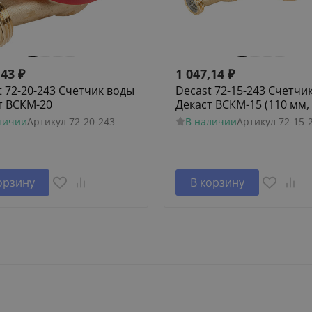
,43
₽
1 047,14
₽
t 72-20-243 Счетчик воды
Decast 72-15-243 Счетчи
т ВСКМ-20
Декаст ВСКМ-15 (110 мм, 
личии
Артикул
72-20-243
В наличии
Артикул
72-15-
орзину
В корзину