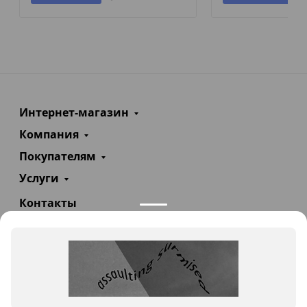
Интернет-магазин
Компания
Покупателям
Услуги
Контакты
+7(985)290-47-47
Заказать звонок
info@teploexpert.com
Пн—Сб 09:00 – 18:00