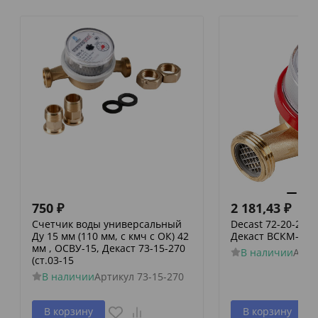
750
₽
2 181,43
₽
Счетчик воды универсальный
Decast 72-20-243
Ду 15 мм (110 мм, с кмч с ОК) 42
Декаст ВСКМ-20
мм , ОСВУ-15, Декаст 73-15-270
В наличии
Арти
(ст.03-15
В наличии
Артикул
73-15-270
В корзину
В корзину