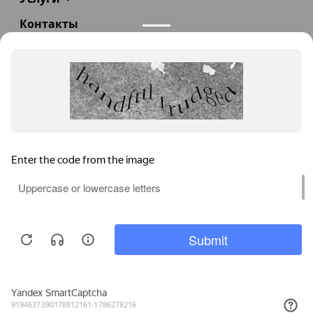
Контакты
+7(985)290-47-47
Заказать звонок
info@teploexpert.com
Пн—Сб 09:00 – 18:00
TeploExpert.com © 2008 - 2026 Оборудование для
систем отопления, водоснабжения, канализации