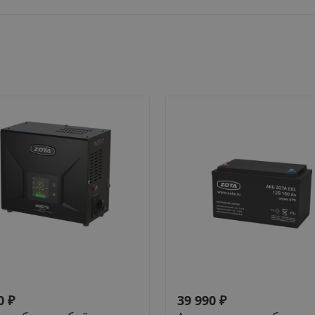
0
₽
39 990
₽