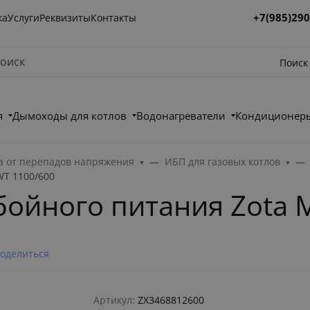
+7(985)290
ка
Услуги
Реквизиты
Контакты
Поиск
я
Дымоходы для котлов
Водонагреватели
Кондиционеры
а от перепадов напряжения
ИБП для газовых котлов
WT 1100/600
ойного питания Zota M
оделиться
Артикул:
ZX3468812600