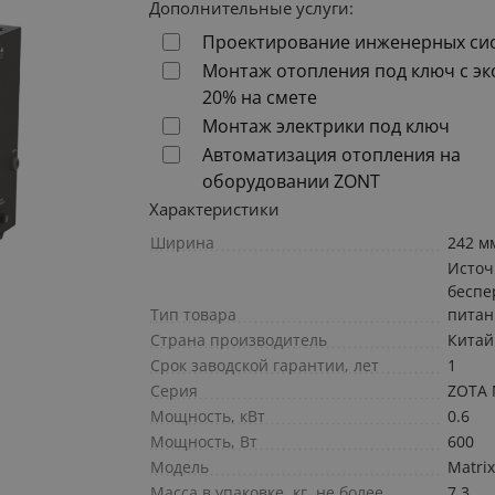
Дополнительные услуги:
Проектирование инженерных си
Монтаж отопления под ключ с э
20% на смете
Монтаж электрики под ключ
Автоматизация отопления на
оборудовании ZONT
Характеристики
Ширина
242 м
Источ
беспе
Тип товара
питан
Страна производитель
Китай
Срок заводской гарантии, лет
1
Серия
ZOTA 
Мощность, кВт
0.6
Мощность, Вт
600
Модель
Matri
Масса в упаковке, кг, не более
7.3