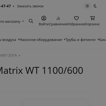
-47-47
Заказать звонок
Светлая те
Темна
 по магазину
Поиск
Войти
Сравнение
Избранное
Корзина
 воздуха
Насосное оборудование
Трубы и фитинги
Кан
ИБП ZOTA
atrix WT 1100/600