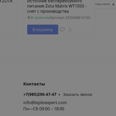
и ZOTA
Источник бесперебойного
Исто
Privacy notice
питания Zota Matrix WT1050 -
питан
снят с производства
2300
В наличии
Артикул
ZX3468814105
В н
В корзину
В 
Контакты
+7(985)290-47-47
Заказать звонок
info@teploexpert.com
Пн—Сб 09:00 – 18:00