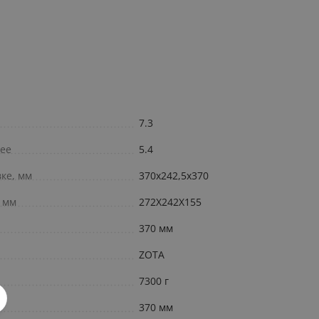
7.3
лее
5.4
ке, мм
370х242,5х370
 мм
272X242X155
370 мм
ZOTA
7300 г
370 мм