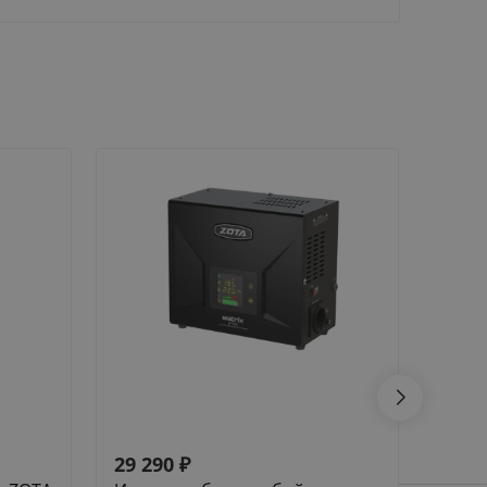
29 290
₽
31 4