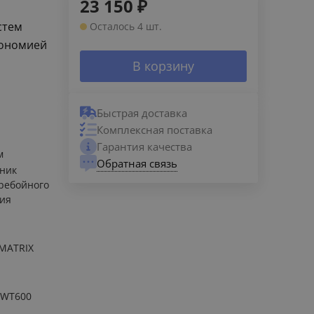
23 150
₽
стем
Осталось 4 шт.
кономией
В корзину
Быстрая доставка
Комплексная поставка
Гарантия качества
м
Обратная связь
ник
ребойного
ия
MATRIX
xWT600