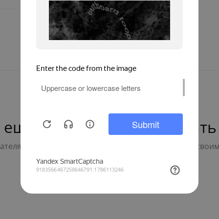
MatrixWT600
 ещё нет — ваш может стать
телям с выбором - будьте первым, кто поделится свои
Написать отзыв