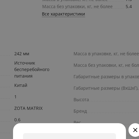
Масса без упаковки, кг, не более
5.4
Все характеристики
242 мм
Масса в упаковке, кг, не более
Источник
Масса без упаковки, кг, не бо
бесперебойного
питания
Габаритные размеры в упаков
Китай
Габаритные размеры (ВхШхГ),
1
Высота
ZOTA MATRIX
Бренд
0.6
Вес
600
Длина