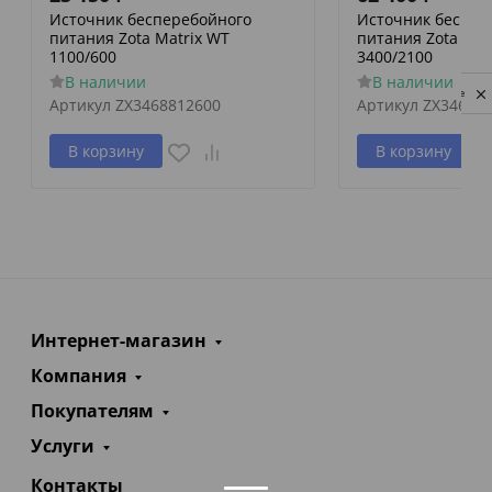
Источник бесперебойного
Источник беспер
питания Zota Matrix WT
питания Zota Mat
1100/600
3400/2100
В наличии
В наличии
Privacy notice
Артикул
ZX3468812600
Артикул
ZX34688
В корзину
В корзину
Интернет-магазин
Компания
Покупателям
Услуги
Контакты