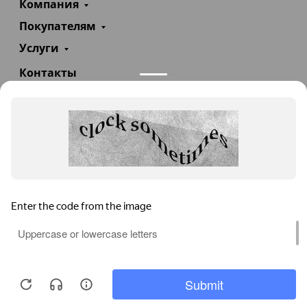
Компания
Покупателям
Услуги
Контакты
+7(985)290-47-47
Заказать звонок
info@teploexpert.com
Пн—Сб 09:00 – 18:00
TeploExpert.com © 2008 - 2026 Оборудование для
систем отопления, водоснабжения, канализации