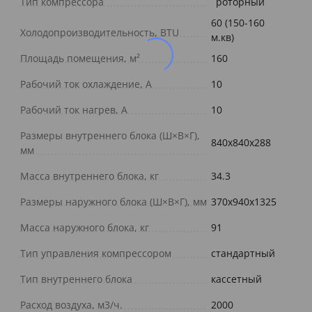
Тип компрессора
роторный
60 (150-160
Холодопроизводительность, BTU
м.кв)
Площадь помещения, м²
160
Рабочий ток охлаждение, А
10
Рабочий ток нагрев, А
10
Размеры внутреннего блока (Ш×В×Г),
840x840x288
мм
Масса внутреннего блока, кг
34.3
Размеры наружного блока (Ш×В×Г), мм
370x940x1325
Масса наружного блока, кг
91
Тип управления компрессором
стандартный
Тип внутреннего блока
кассетный
Расход воздуха, м3/ч.
2000