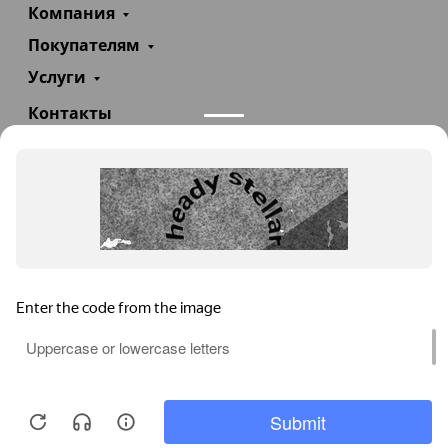
Компания
Покупателям
Услуги
Контакты
+7(985)290-47-47
Заказать звонок
info@teploexpert.com
Пн—Сб 09:00 – 18:00
TeploExpert.com © 2008 - 2026 Оборудование для
систем отопления, водоснабжения, канализации