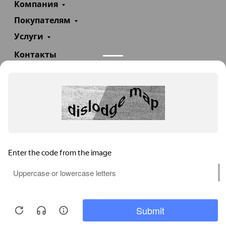
Компания
Покупателям
Услуги
Контакты
+7(985)290-47-47
Заказать звонок
info@teploexpert.com
Пн—Сб 09:00 – 18:00
TeploExpert.com © 2008 - 2026 Оборудование для
систем отопления, водоснабжения, канализации