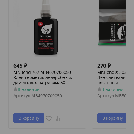
645
₽
270
₽
Mr.Bond 707 MB4070700050
Mr.Bond® 303 MB
Клей-герметик анаэробный,
Лён сантехническ
демонтаж с нагревом, 50г
чёсанный
В наличии
В наличии
Артикул
MB4070700050
Артикул
MB50303
В корзину
В корзину