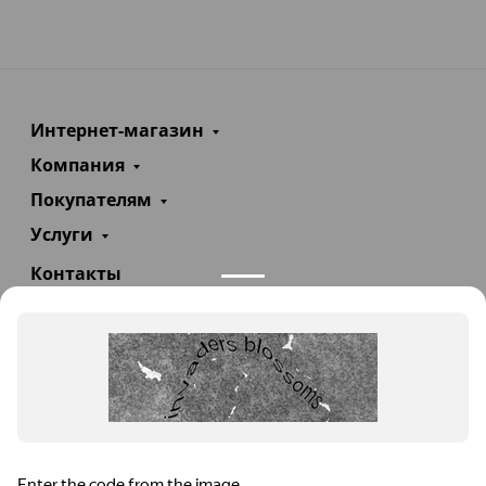
Интернет-магазин
Компания
Покупателям
Услуги
Контакты
+7(985)290-47-47
Заказать звонок
info@teploexpert.com
Пн—Сб 09:00 – 18:00