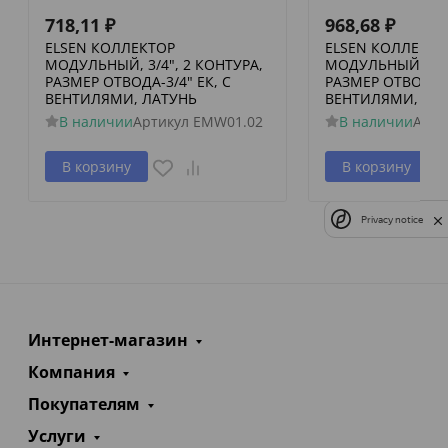
718,11
₽
968,68
₽
ELSEN КОЛЛЕКТОР
ELSEN КОЛЛЕКТО
МОДУЛЬНЫЙ, 3/4", 2 КОНТУРА,
МОДУЛЬНЫЙ, 3/4"
РАЗМЕР ОТВОДА-3/4" ЕК, С
РАЗМЕР ОТВОДА-3
ВЕНТИЛЯМИ, ЛАТУНЬ
ВЕНТИЛЯМИ, ЛА
В наличии
Артикул
EMW01.02
В наличии
Арти
В корзину
В корзину
Privacy notice
Интернет-магазин
Компания
Покупателям
Услуги