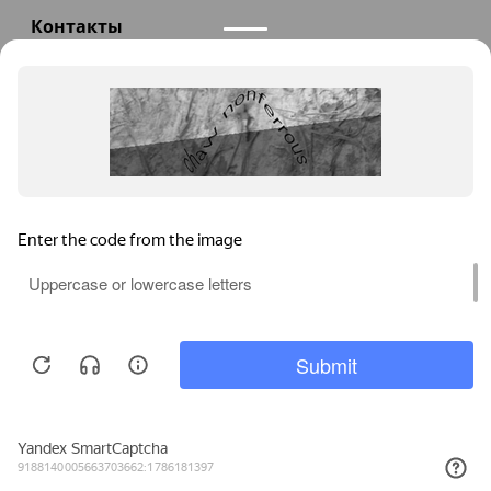
Контакты
+7(985)290-47-47
Заказать звонок
info@teploexpert.com
Пн—Сб 09:00 – 18:00
TeploExpert.com © 2008 - 2026 Оборудование для
систем отопления, водоснабжения, канализации
Главная
Корзина
Избранное
Сравнение
Поиск
Каталог