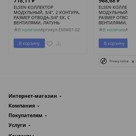
718,11
₽
968,68
₽
ELSEN КОЛЛЕКТОР
ELSEN КОЛЛЕКТО
МОДУЛЬНЫЙ, 3/4", 2 КОНТУРА,
МОДУЛЬНЫЙ, 3/4"
РАЗМЕР ОТВОДА-3/4" ЕК, С
РАЗМЕР ОТВОДА-3
ВЕНТИЛЯМИ, ЛАТУНЬ
ВЕНТИЛЯМИ, ЛА
В наличии
Артикул
EMW01.02
В наличии
Арти
В корзину
В корзину
Privacy notice
Интернет-магазин
Компания
Покупателям
Услуги