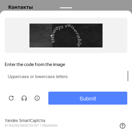
Контакты
+7(985)290-47-47
Заказать звонок
info@teploexpert.com
Пн—Сб 09:00 – 18:00
TeploExpert.com © 2008 - 2026 Оборудование для
систем отопления, водоснабжения, канализации
Главная
Корзина
Избранное
Сравнение
Поиск
Каталог