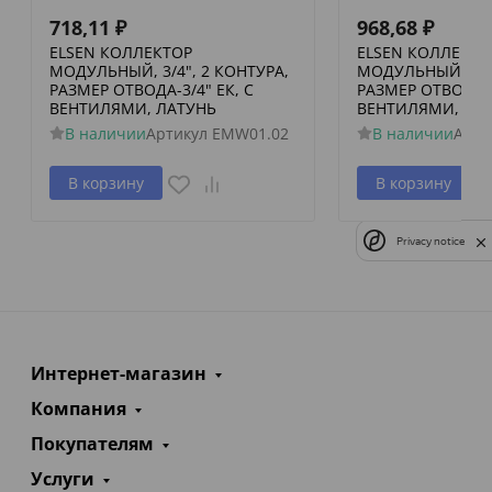
718,11
₽
968,68
₽
ELSEN КОЛЛЕКТОР
ELSEN КОЛЛЕКТО
МОДУЛЬНЫЙ, 3/4", 2 КОНТУРА,
МОДУЛЬНЫЙ, 3/4"
РАЗМЕР ОТВОДА-3/4" ЕК, С
РАЗМЕР ОТВОДА-3
ВЕНТИЛЯМИ, ЛАТУНЬ
ВЕНТИЛЯМИ, ЛА
В наличии
Артикул
EMW01.02
В наличии
Арти
В корзину
В корзину
Privacy notice
Интернет-магазин
Компания
Покупателям
Услуги