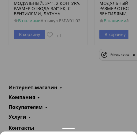
МОДУЛЬНЫЙ, 3/4", 2 КОНТУРА,
МОДУЛЬНЫЙ, 3/4"
РАЗМЕР ОТВОДА-3/4" ЕК, С
РАЗМЕР ОТВОДА-3
ВЕНТИЛЯМИ, ЛАТУНЬ
ВЕНТИЛЯМИ, ЛА
В наличии
Артикул
EMW01.02
В наличии
Арти
В корзину
В корзину
Privacy notice
Интернет-магазин
Компания
Покупателям
Услуги
Контакты