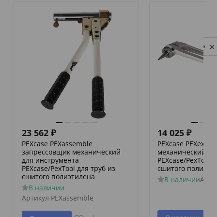
Privacy notice
23 562
₽
14 025
₽
PEXcase PEXassemble
PEXcase PEXexpa
запрессовщик механический
механический дл
для инструмента
PEXcase/PexTool д
PEXcase/PexTool для труб из
сшитого полиэти
сшитого полиэтилена
В наличии
Арти
В наличии
Артикул
PEXassemble