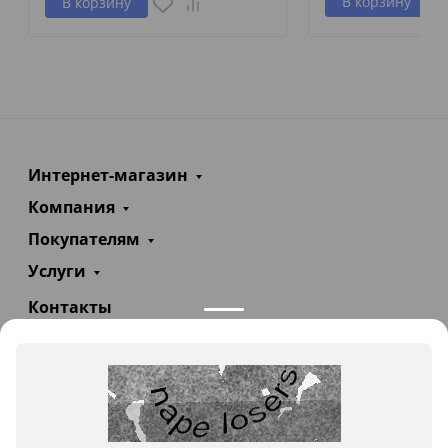
В корзину
В корзину
Интернет-магазин
Компания
Покупателям
Услуги
Контакты
+7(985)290-47-47
Заказать звонок
info@teploexpert.com
Пн—Сб 09:00 – 18:00