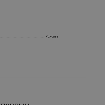
PEXcase
 первым.