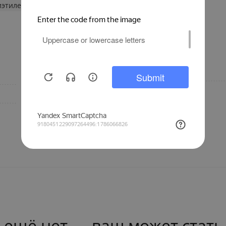
иэтилена
Инженерная
Бренд
сантехника
20
 ещё нет — ваш может стать