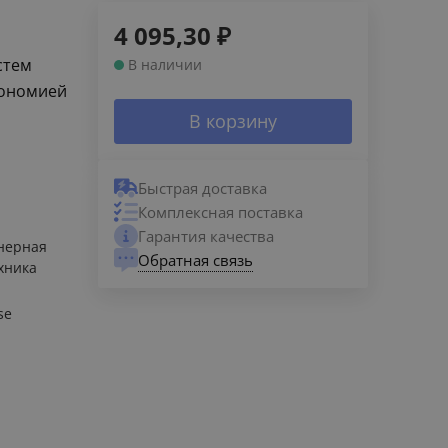
4 095,30
₽
стем
В наличии
кономией
В корзину
Быстрая доставка
Комплексная поставка
Гарантия качества
нерная
Обратная связь
хника
se