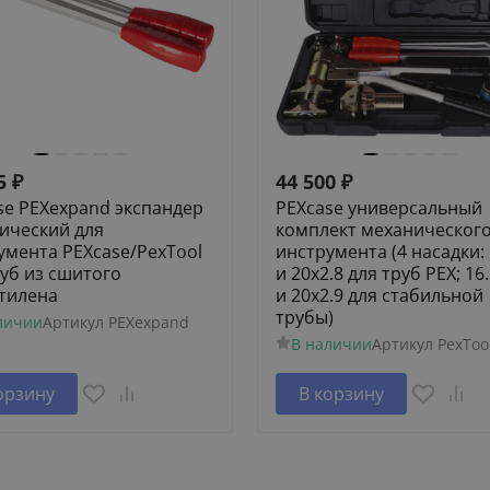
5
₽
44 500
₽
se PEXexpand экспандер
PEXcase универсальный
ический для
комплект механическог
умента PEXcase/PexTool
инструмента (4 насадки: 
руб из сшитого
и 20х2.8 для труб PEХ; 16
тилена
и 20х2.9 для стабильной
трубы)
личии
Артикул
PEXexpand
В наличии
Артикул
PexToo
орзину
В корзину