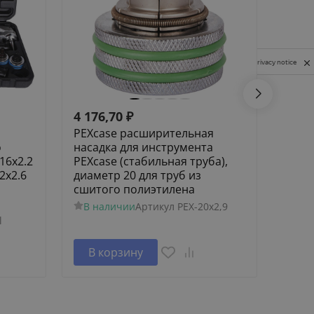
Privacy notice
4 176,70
₽
4 17
PEXcase расширительная
PEXc
о
насадка для инструмента
наса
16х2.2
PEXcase (стабильная труба),
PEXca
.2х2.6
диаметр 20 для труб из
диаме
сшитого полиэтилена
сшит
В наличии
Артикул
PEX-20х2,9
В н
l
В корзину
В 