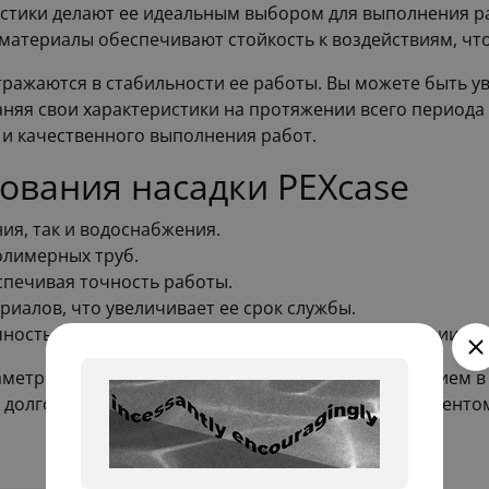
истики делают ее идеальным выбором для выполнения р
материалы обеспечивают стойкость к воздействиям, что
отражаются в стабильности ее работы. Вы можете быть 
аняя свои характеристики на протяжении всего периода
 и качественного выполнения работ.
ования насадки PEXcase
ия, так и водоснабжения.
олимерных труб.
спечивая точность работы.
иалов, что увеличивает ее срок службы.
ностью, что гарантирует надежность в эксплуатации.
аметром 20 миллиметров станет отличным вложением в
 долговечная, она является обязательным инструменто