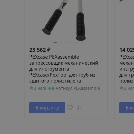
23 562
₽
14 02
PEXcase PEXassemble
PEXca
запрессовщик механический
механ
для инструмента
инстр
PEXcase/PexTool для труб из
для т
сшитого полиэтилена
полиэ
В наличии
Артикул
PEXassemble
В на
В корзину
В к