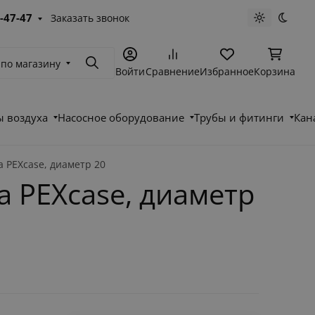
-47-47
Заказать звонок
Светлая те
Темна
 по магазину
Поиск
Войти
Сравнение
Избранное
Корзина
 воздуха
Насосное оборудование
Трубы и фитинги
Кан
 PEXcase, диаметр 20
 PEXcase, диаметр