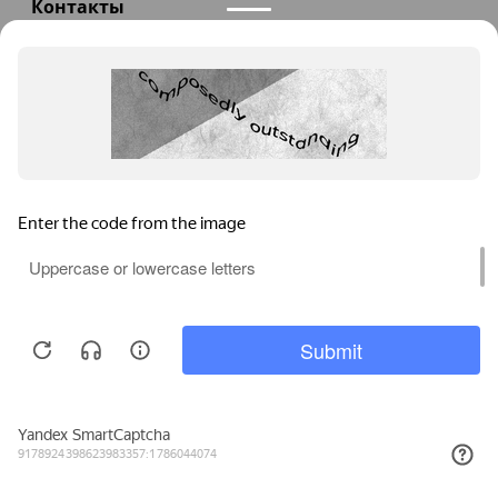
Контакты
+7(985)290-47-47
Заказать звонок
info@teploexpert.com
Пн—Сб 09:00 – 18:00
TeploExpert.com © 2008 - 2026 Оборудование для
систем отопления, водоснабжения, канализации
Главная
Корзина
Избранное
Сравнение
Поиск
Каталог