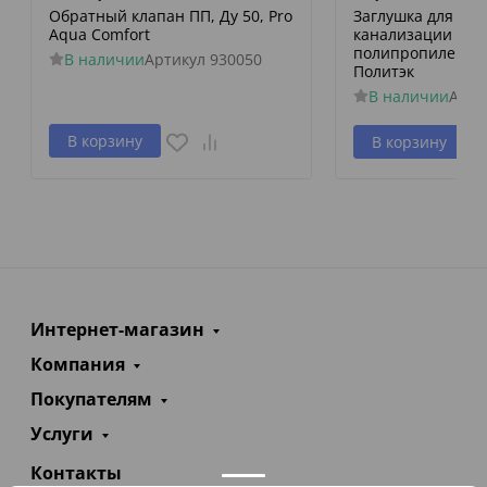
Обратный клапан ПП, Ду 50, Pro
Заглушка для вн
Aqua Comfort
канализации
полипропиленова
В наличии
Артикул
930050
Политэк
В наличии
Арти
В корзину
В корзину
Интернет-магазин
Компания
Покупателям
Услуги
Контакты