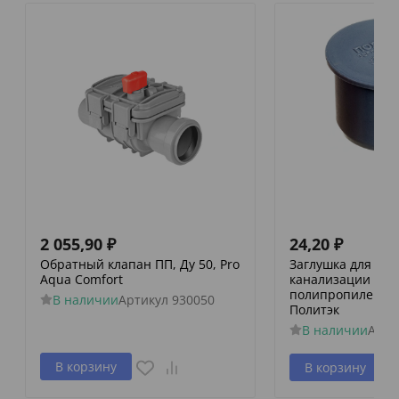
2 055,90
₽
24,20
₽
Обратный клапан ПП, Ду 50, Pro
Заглушка для вн
Aqua Comfort
канализации
полипропиленова
В наличии
Артикул
930050
Политэк
В наличии
Арти
В корзину
В корзину