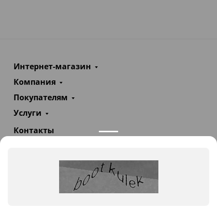
Интернет-магазин
Компания
Покупателям
Услуги
Контакты
+7(985)290-47-47
Заказать звонок
info@teploexpert.com
Пн—Сб 09:00 – 18:00