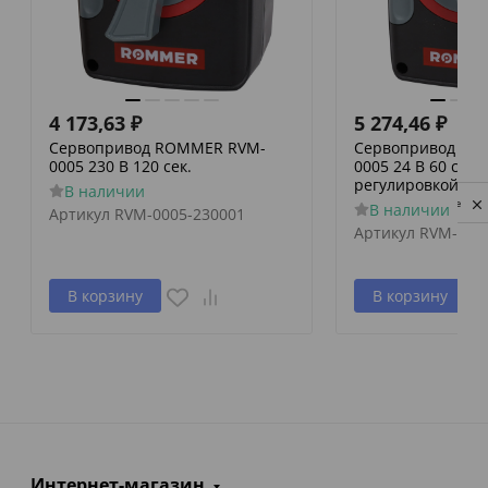
4 173,63
₽
5 274,46
₽
Сервопривод ROMMER RVM-
Сервопривод RO
0005 230 В 120 сек.
0005 24 В 60 сек./
регулировкой по 
В наличии
Privacy notice
В наличии
Артикул
RVM-0005-230001
Артикул
RVM-000
В корзину
В корзину
Интернет-магазин