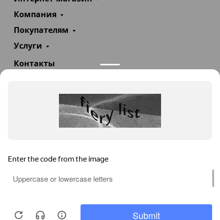
Компания
Покупателям
Услуги
Контакты
+7(985)290-47-47
Заказать звонок
info@teploexpert.com
Пн—Сб 09:00 – 18:00
TeploExpert.com © 2008 - 2026 Оборудование для
систем отопления, водоснабжения, канализации